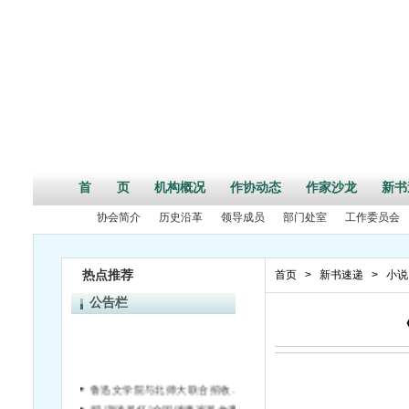
首 页
机构概况
作协动态
作家沙龙
新书
协会简介
历史沿革
领导成员
部门处室
工作委员会
热点推荐
首页
>
新书速递
>
小说
公告栏
鲁迅文学院与北师大联合招收硕士研究生
“珠湖清风杯”全国清廉家风故事征文大赛启事