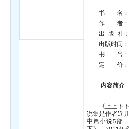
书 名：
作 者：
出 版 社
出版时间：2
书 号：ＩＳＢ
定 价：
内容简介
《上上下
说集是作者近
中篇小说
5
部
下》，
2011
年