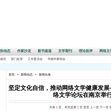
协动态
作家沙龙
新书速递
文学期刊
理论批评
网络文
成员
部门处室
工作委员会
市级作家协会
首页
>
新闻动态
>
新闻头条
坚定文化自信，推动网络文学健康发展
络文学论坛在南京举
新三言”全国短篇小说征文大赛征文启事
会员千场阅读推广”活动的通知
共有
1
页，本页是第
1
页
首页
上一页
下一页
项目申报工作的通知