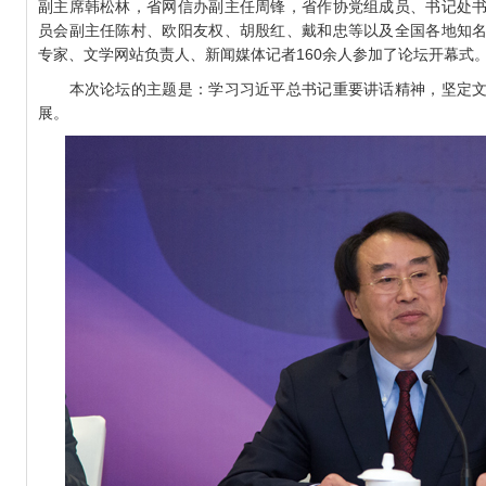
副主席韩松林，省网信办副主任周锋，省作协党组成员、书记处
员会副主任陈村、欧阳友权、胡殷红、戴和忠等以及全国各地知
专家、文学网站负责人、新闻媒体记者160余人参加了论坛开幕式
本次论坛的主题是：学习习近平总书记重要讲话精神，坚定文
展。