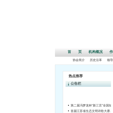
首 页
机构概况
作
协会简介
历史沿革
领导
热点推荐
公告栏
第二届冯梦龙杯“
首届江苏省生态文明诗歌大赛征稿启事
江苏省作家协会关于开展2017年度“理事百场文学鉴赏”“
关于开展2017年度重点扶持文学