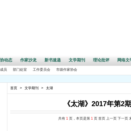
协动态
作家沙龙
新书速递
文学期刊
理论批评
网络文
成员
部门处室
工作委员会
市级作家协会
首页
>
文学期刊
>
太湖
《太湖》2017年第2
共有
1
页，本页是第
1
页
首页
上一页
下一页
新三言”全国短篇小说征文大赛征文启事