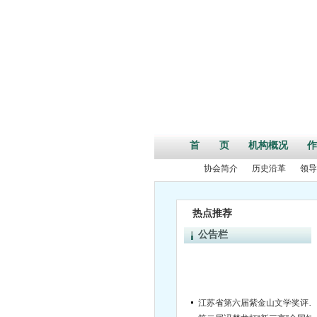
首 页
机构概况
作
协会简介
历史沿革
领导
热点推荐
公告栏
江苏省第六届紫金山文学奖评奖公告
第二届冯梦龙杯“