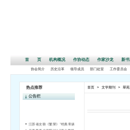
首 页
机构概况
作协动态
作家沙龙
新书
协会简介
历史沿革
领导成员
部门处室
工作委员会
热点推荐
首页
>
文学期刊
>
翠苑
公告栏
江苏省文联《繁荣》”经典常谈”专栏向大家约稿
关于鲁迅文学院2017年少数民族文学创作培训班招生的通知