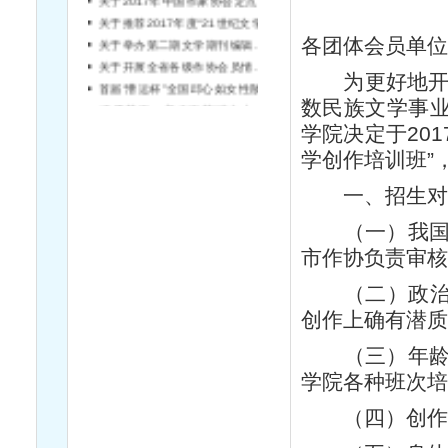
关于推荐2017年度“21世纪文学之星丛书”书稿的通知
关于举办第二期文学期刊编辑培训班的通知
各团体会员单
关于开展全省各级作协会员情况统计工作的通知
为更好地开展
首届“漕运杯”全国邱心如女性散文大奖赛评选结果公示
数民族文学事
“天降花雨 ﹒美在雨花”诗文大赛评选结果揭晓
学院决定于20
学创作培训班”
一、招生对
（一）我国5
市作协负责审
（二）政治思
创作上确有潜
（三）年龄一
学院各种班次
（四）创作成