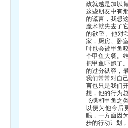
政就越是加以
这些朋友中有
的谎言，我想
魔术就失去了
的欲望。他对
家，厨房、卧
时也会被甲鱼
个甲鱼大餐。
把甲鱼吓跑了
的过分纵容，
我们常常对自
言也只是我们
想，他的行为
飞碟和甲鱼之
以便为他今后
眠，一方面因
步的行动计划