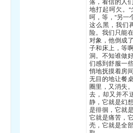
落，看信的人
地打起呵欠。“
呵，等，”另一
这么黑，我们
险。我们只能
对象，他倒成
子和床上，等
洞。不知谁做
们感到舒服一
悄地抚摸着房
无目的地让餐
圈里，又消失
去，却又并不
静，它就是幻
是徘徊，它就
它就是痛苦，
壳，它就是全
取。