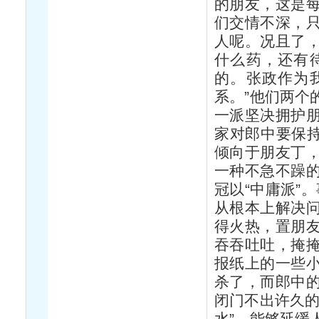
的朋友，这是
们交情不深，
人呢。况且了
什么药，还有
的。张政作为
系。”他们两个
一派坚决拥护
家对郎中要保持
倾向于朋友丁
一种不急不躁
冠以“中庸派”
从根本上解决
得火热，置朋
吞吞吐吐，掩
报纸上的一些
杀了，而郎中
闭门不出许久的
水”，能够延缓