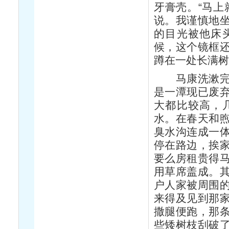
牙膏壳。“马上
说。我谨慎地
的目光被他床
候，这个镜框
蹲在一处长满
马康洗漱完毕
是一潭现已废
大都比较高，
水。在春天和
臭水沟连成一
停在路边，挨
要么房租贵得
用草席盖成。
户人家被周围
来得及见到那
撒腿便跑，那
些矮树枝刮破