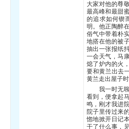
大家对他的尊
最高峰和最甜
的追求如何锲
明。他正陶醉
俗气中带着朴
地搭在他的被
抽出一张报纸
一会天气，马
熄了炉内的火
要和黄兰出去一
黄兰走出屋子
我一时无聊，
看到，便拿起
鸣，刚才我进
院子里传过来
惚地掀开日记
干了什么事，