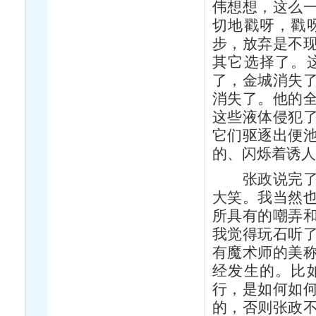
伟想想，这么
切地戳呀，戳
步，放弃是不
其它选择了。
了，金城消失
消失了。他的
这些液体侵犯
它们驱逐出便
的、闪烁着诱
张政说完了这
大笑。我当然
所具有的嘲弄
我觉得玩石听
有魔术师的美
经发生的。比
行，是如何如
的，否则张政