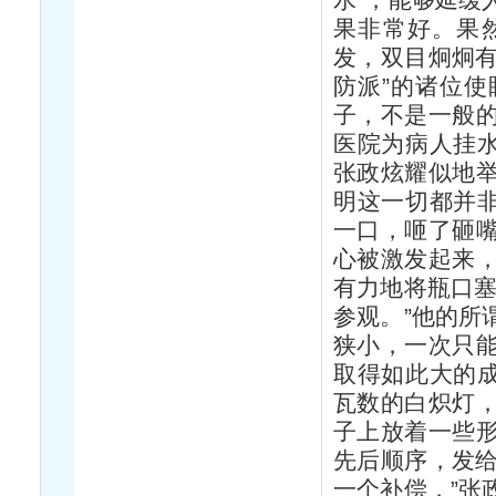
果非常好。果
发，双目炯炯有
防派”的诸位
子，不是一般
医院为病人挂水
张政炫耀似地
明这一切都并非
一口，咂了砸
心被激发起来
有力地将瓶口塞
参观。”他的所
狭小，一次只
取得如此大的成
瓦数的白炽灯
子上放着一些
先后顺序，发给
一个补偿，”张