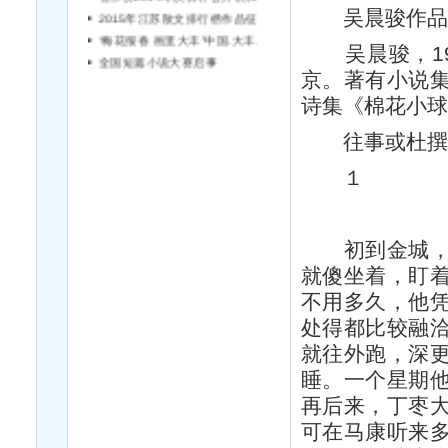
吴晨骏作
吴晨骏，196
京。著有小说
诗集《棉花小
首届“漕运杯”全国邱心如女性散文大奖赛征稿启事
“海迅杯·我心中的海安”征文大赛启动
往事或杜撰
红旗漫卷——纪念中国工农红军长征胜利80周年诗歌大赛启事
省作协2014年决算补公开表和2015年预算补公开表
１
2015年江苏散文排行榜作品征集启事
“梅花报春 画里大丰”中国.大丰西郊梅园首届梅花文化节诗歌、散文大赛征稿启事
全国短篇小说大赛启事
初到金城，马
就傻坐着，盯
不用多久，他
处得都比较融
就往外跑，深
睡。一个星期
再后来，丁枣
可在马康听来