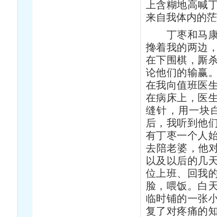
上含糊地高喊
来自我体内的
丁枣和马康、
搀着我的两边
在下围棋，厮
论他们的输赢
在我向值班医
在病床上，医
缝针，用一块
后，我听到他
有丁枣一个人
去陪老婆，他对
以及以后的几
位上班、回我
脸，喂饭。白
临时铺的一张
复了对疼痛的