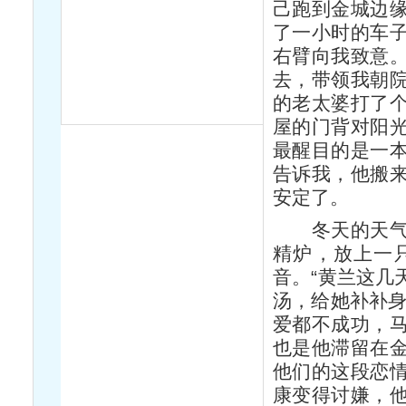
己跑到金城边
了一小时的车
右臂向我致意
去，带领我朝
的老太婆打了
屋的门背对阳
最醒目的是一
告诉我，他搬
安定了。
冬天的天气干
精炉，放上一
音。“黄兰这几
汤，给她补补身
爱都不成功，
也是他滞留在
他们的这段恋
康变得讨嫌，