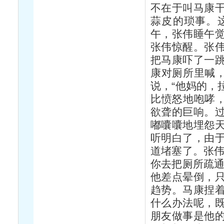
不在于叫马康
蒜皮的琐事。
午，张伟睡午
张伟惊醒。张
把马康吓了一
康对厕所里喊，
说，“他妈的，
比愤怒地咆哮，
欲聋的巨响。
嘟囔囔地埋怨
听明白了，由
道堵塞了。张伟
你去把厕所疏通
他差点晕倒，
趋势。马康捏
什么办法呢，
朋友做事是他