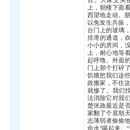
上，朝楼下面
西望地走动。朋
以免发生共振，
台门上的玻璃
排泄的通道，
小小的房间，
上，耐心地等
起呼噜。外面
门上那个打碎
饥饿把我们这些
政搬家，不住这
就惨了。我们找
法消除它对我
楚张政最近是
家翻了个底朝
志薄弱者偷偷地
命水”喝起来。