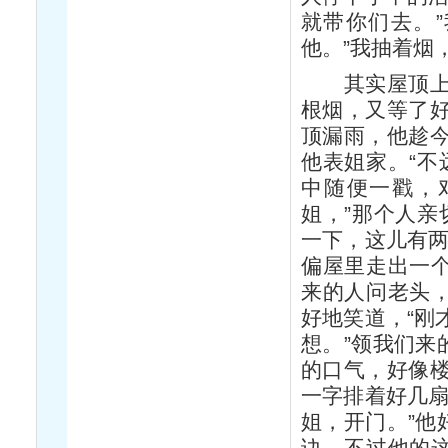
就带你们去。
他。”我抽着烟
其实屋顶上的
根烟，又等了
顶漏雨，他趁
他表姐家。“不
中随便一戳，
姐，”那个人亲
一下，这儿有两
偏屋里走出一个
来的人问老头，
好地笑道，“刚
想。”领我们来
的口气，好像
一字排着好几扇
姐，开门。”他
诀。不过他的这