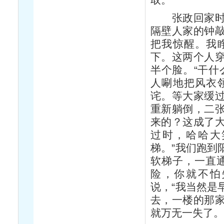
张政回家时已
隔壁人家的钟
把我惊醒。我
下。这两个人
半个脸。“干什
人唰地把风衣
诧。等大家缓
重新躺倒，二
来的？这成了
过时，哈哈大
梯。”我们跑到
软梯子，一直
险，你就不怕
说，“我当然是
去，一楼的那
就万无一失了。