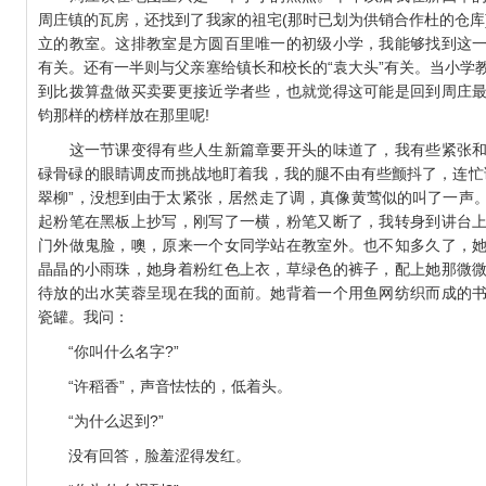
周庄镇的瓦房，还找到了我家的祖宅(那时已划为供销合作杜的仓库
立的教室。这排教室是方圆百里唯一的初级小学，我能够找到这
有关。还有一半则与父亲塞给镇长和校长的“袁大头”有关。当小学
到比拨算盘做买卖要更接近学者些，也就觉得这可能是回到周庄
钧那样的榜样放在那里呢!
这一节课变得有些人生新篇章要开头的味道了，我有些紧张和
碌骨碌的眼睛调皮而挑战地盯着我，我的腿不由有些颤抖了，连忙
翠柳”，没想到由于太紧张，居然走了调，真像黄莺似的叫了一声
起粉笔在黑板上抄写，刚写了一横，粉笔又断了，我转身到讲台
门外做鬼脸，噢，原来一个女同学站在教室外。也不知多久了，
晶晶的小雨珠，她身着粉红色上衣，草绿色的裤子，配上她那微
待放的出水芙蓉呈现在我的面前。她背着一个用鱼网纺织而成的
瓷罐。我问：
“你叫什么名字?”
“许稻香”，声音怯怯的，低着头。
“为什么迟到?”
没有回答，脸羞涩得发红。