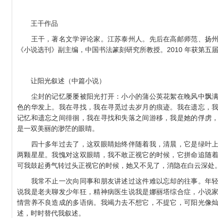
15年预算补公开表
作品征集启事
王干作品
文大赛征稿启事
王干，著名文学评论家。江苏泰州人。先后在高邮师范、扬州
《小说选刊》副主编，中国书法篆刻研究所教授。2010 年获第五
让阳光叙述（中篇小说）
尘封的记忆屡屡被阳光打开：小小的蒲公英花絮在晚风中飘满
色的华发上。我在寻找，我在寻觅过去岁月的痕迹。我在遗忘，
记忆和遗忘之间徘徊，我在寻找和失落之间游移，我是她的俘虏
是一双美丽的渺茫的眼睛。
四十多年过去了，这双眼睛始终伴随着我，清晨，它是绿叶上
两颗星星。我愧对这双眼睛，我不敢正视它的时候，它拼命追随
可我鼓起勇气转过头正视它的时候，她又不见了，消隐在白云深处
我常不止一次向同事和朋友讲述过这件难以忘却的往事。年轻
说我是老夫聊发少年狂，精神病医生说我是娜丽塔综合症，小说
情营养不良造成的多语病。我竭力去不想它，不提它，可阳光像
述，时时替代我叙述。