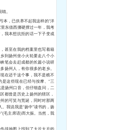
眼睛。
本，已供养不起我这样的“洋
家里东借西挪硬撑过一年，我考
纹，我本想抗拒的话一下子变成
，甚至在我的档案里也写着籍
家乡到扬州坐小火轮要走八个小
三峡笔会去赶成都的长篇小说研
很多扬州人，有你很多的老乡。
到现在还干这个事，我不是瞧不
的是这些现在已经与按摩、“三
然是扬州口音，但仔细盘问，二
地区都曾是历史上扬州的辖区，
扬州的可笑与荒诞，同时对那两
。我说我是“扬中”读书的，扬
”(毛主席语)而大振。当然，我
作战地图上找到了大片大片的