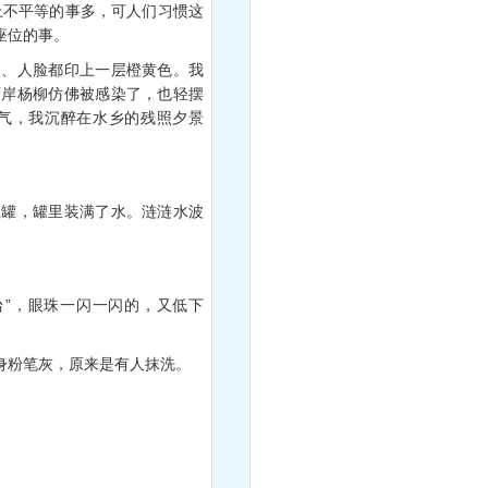
上不平等的事多，可人们习惯这
座位的事。
、人脸都印上一层橙黄色。我
两岸杨柳仿佛被感染了，也轻摆
气，我沉醉在水乡的残照夕景
罐，罐里装满了水。涟涟水波
”，眼珠一闪一闪的，又低下
身粉笔灰，原来是有人抹洗。