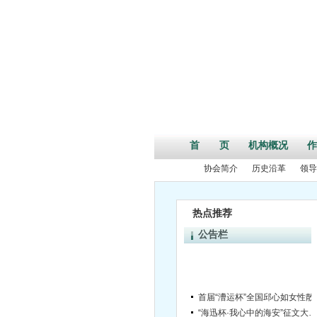
首 页
机构概况
作
协会简介
历史沿革
领导
热点推荐
公告栏
首届“漕运杯”
“海迅杯·我心中的海安”征文大赛启动
红旗漫卷——纪念中国工农红军长征胜利80周年诗歌大赛启事