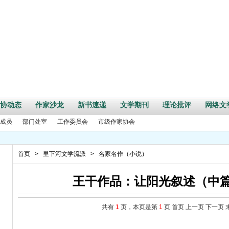
协动态
作家沙龙
新书速递
文学期刊
理论批评
网络文
成员
部门处室
工作委员会
市级作家协会
首页
>
里下河文学流派
>
名家名作（小说）
王干作品：让阳光叙述（中
全国邱心如女性散文大奖赛征稿启事
共有
1
页，本页是第
1
页
首页
上一页
下一页