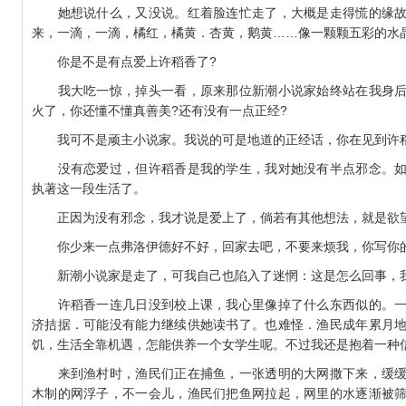
她想说什么，又没说。红着脸连忙走了，大概是走得慌的缘故
来，一滴，一滴，橘红，橘黄．杏黄，鹅黄……像一颗颗五彩的水
你是不是有点爱上许稻香了?
我大吃一惊，掉头一看，原来那位新潮小说家始终站在我身后
火了，你还懂不懂真善美?还有没有一点正经?
我可不是顽主小说家。我说的可是地道的正经话，你在见到许稻
没有恋爱过，但许稻香是我的学生，我对她没有半点邪念。如
执著这一段生活了。
正因为没有邪念，我才说是爱上了，倘若有其他想法，就是欲
你少来一点弗洛伊德好不好，回家去吧，不要来烦我，你写你
新潮小说家是走了，可我自己也陷入了迷惘：这是怎么回事，
许稻香一连几日没到校上课，我心里像掉了什么东西似的。一
济拮据．可能没有能力继续供她读书了。也难怪．渔民成年累月
饥，生活全靠机遇，怎能供养一个女学生呢。不过我还是抱着一种
来到渔村时，渔民们正在捕鱼，一张透明的大网撒下来，缓缓
木制的网浮子，不一会儿，渔民们把鱼网拉起，网里的水逐渐被