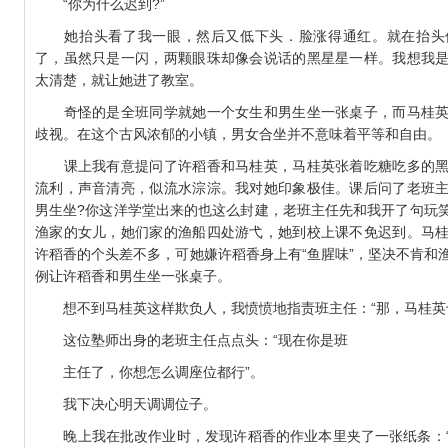
“你为什么迟到?”
她抬头看了我一眼，然后又低下头．脸涨得通红。就在抬头
了，虽然只是一闪，两颗眼珠却像会说话的黑星星一样。我想我
太清楚，就让她进了教室。
奇怪的是全班同学就她一个女生和男生坐一张桌子，而马桂英
歧视。在这个古风浓郁的小镇，男女合坐并不意味着平等和自由。
课上我有意提问了许稻香和马桂英，马桂英张着吃糖吃多的黑
流利，声音清亮，似流水淙淙。我对她印象极佳。课后问了老班
男生坐?你这洋学堂出来的也这么封建，老班主任先和我开了句玩
渔家的女儿，她们家的渔船四处游弋，她到校上课不免迟到。马
许稻香的个头差不多，可她嫌许稻香身上有“鱼腥味”，坚决不肯和
例让许稻香和男生坐一张桌子。
想不到马桂英这样欺负人，我愤愤地指责班主任：“那，马桂英也
这位塾师出身的老班主任点点头：“现在你是班
主任了，你想怎么调座位都行”。
我下决心明天调调位子。
晚上我在批改作业时，发现许稻香的作业本里夹了一张纸条：“