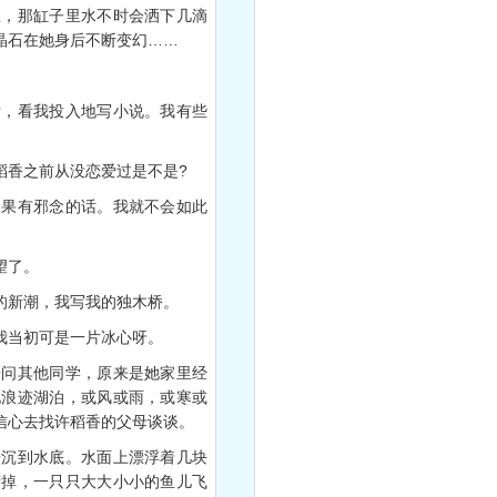
，那缸子里水不时会洒下几滴
晶石在她身后不断变幻……
，看我投入地写小说。我有些
香之前从没恋爱过是不是?
果有邪念的话。我就不会如此
望了。
的新潮，我写我的独木桥。
我当初可是一片冰心呀。
问其他同学，原来是她家里经
地浪迹湖泊，或风或雨，或寒或
信心去找许稻香的父母谈谈。
沉到水底。水面上漂浮着几块
筛掉，一只只大大小小的鱼儿飞