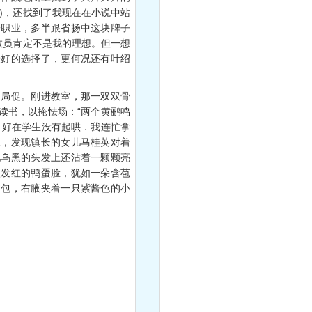
)，还找到了我现在在小说中站
一职业，多半跟省扬中这块牌子
教员肯定不是我的理想。但一想
最好的选择了，更何况还有叶绍
局促。刚进教室，那一双双骨
读书，以掩怯场：“两个黄鹂鸣
。好在学生没有起哄．我连忙拿
上，发现镇长的女儿马桂英对着
她乌黑的头发上还沾着一颗颗亮
微发红的鸭蛋脸，犹如一朵含苞
书包，右腋夹着一只紫酱色的小