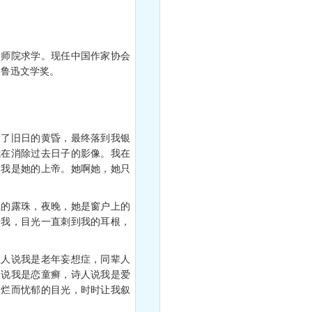
师院求学。现任中国作家协会
届鲁迅文学奖。
了旧日的黄昏，最终落到我银
我在消除过去日子的影像。我在
，我是她的上帝。她啊她，她只
的露珠，夜晚，她是窗户上的
着我，目光一直刺到我的耳根，
。
人说我是老年妄想症，同辈人
家说我是恋童癣，诗人说我是爱
灿烂而忧郁的目光，时时让我叙