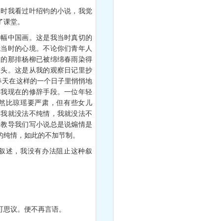
时我看过叶绍钧的小说，我觉
了课堂。
幅中国画。这是我当时真切的
我当时的心境。不论你们青年人
前的那排杨柳已被绵绵春雨染得
枝头。这是从我的观察日记里抄
春天在这样的一个日子里悄悄地
是我现在的修辞手段。一位年轻
然比琼瑶要严肃，但有些女儿
，我就没法不纯情，我就没法不
常教导我们写小说总是说煽情是
的纯情，如此的不加节制。
叙述，我没有办法阻止这种叙
可思议。便不再言语。