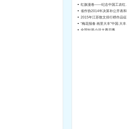
省作协2014年决算补公开表和20
2015年江苏散文排行榜
“梅花报春 画里大丰”中国.大丰西郊梅园首届梅花文化节诗歌、散
全国短篇小说大赛启事