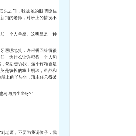
低头之间，我被她的眼睛惊住
是新到的老师，对班上的情况不
却一个人单坐。这明显是一种
牙嘿嘿地笑，许稻香回答得很
主任，为什么让许稻香一个人和
笑，然后告诉我，这个许稻香是
桂英是镇长的掌上明珠，虽然和
渔船上的丫头坐，班主任只得破
可与男生坐呀?”
刘老师，不要为我调位子．我