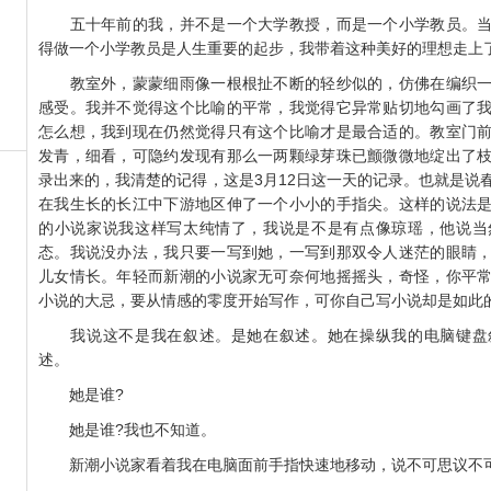
五十年前的我，并不是一个大学教授，而是一个小学教员。当
得做一个小学教员是人生重要的起步，我带着这种美好的理想走上
教室外，蒙蒙细雨像一根根扯不断的轻纱似的，仿佛在编织一
感受。我并不觉得这个比喻的平常，我觉得它异常贴切地勾画了
怎么想，我到现在仍然觉得只有这个比喻才是最合适的。教室门
发青，细看，可隐约发现有那么一两颗绿芽珠已颤微微地绽出了
录出来的，我清楚的记得，这是3月12日这一天的记录。也就是说
在我生长的长江中下游地区伸了一个小小的手指尖。这样的说法
的小说家说我这样写太纯情了，我说是不是有点像琼瑶，他说当
态。我说没办法，我只要一写到她，一写到那双令人迷茫的眼睛
儿女情长。年轻而新潮的小说家无可奈何地摇摇头，奇怪，你平
小说的大忌，要从情感的零度开始写作，可你自己写小说却是如此
我说这不是我在叙述。是她在叙述。她在操纵我的电脑键盘
述。
她是谁?
她是谁?我也不知道。
新潮小说家看着我在电脑面前手指快速地移动，说不可思议不