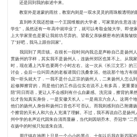
还是回到我的叙述中来。
教室外是迷蒙的雨丝，教室内则是一双水灵灵的雨珠般透明的
直到昨天我还想做一个王国维般的大学者，可家里的生意连连亏
学生”，虽然还有一年高中就毕业了，就可以考取金陵大学。即使
上大学家里也是要让我前功尽弃的。望着父亲纵横密布的满脸皱
了“好吧，我马上跟你回家”。
我回到了周庄镇。在很长一段时间内我总是声称自己是扬州人
贯扬州的字样，其实我不是扬州人，连扬州郊区也算不上。从我
时，现在通上汽车也要两个小时左右。这一次从《长江文艺》的
讨会，会后一位叫田杰的老板请我们洗桑拿浴。他说那个地方有
我一听头就大了．一我不是什么正宗的扬州人，二来扬州人怎么
起修脚擦背的，而是他们的工作品位实在说不上有多高，更重要
陪”同日而语，更让人不会感到有什么自豪感。洗完澡，擦背的果
位才告知真实身份，一是安徽天长人，一是南京六合人。这两个
他们的扬州人身份和扬州口音也不可否认。而我则感到自己附庸
个擦背的天长人和六合人充满了理解。不过，我不再说自己是扬州人
州中学的名声近代因朱自清而显赫，当代则因胡乔木、乔冠华 “二乔
在扬中的时候只知道朱自清。
周庄镇在地图上只是一个小小的黑点。十年以后我在新四军的