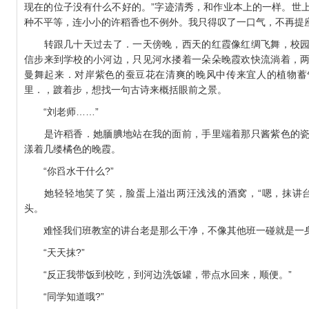
现在的位子没有什么不好的。”字迹清秀，和作业本上的一样。世
种不平等，连小小的许稻香也不例外。我只得叹了一口气，不再提
转跟几十天过去了．一天傍晚，西天的红霞像红绸飞舞，校园
信步来到学校的小河边，只见河水搂着一朵朵晚霞欢快流淌着，
曼舞起来．对岸紫色的蚕豆花在清爽的晚风中传来宜人的植物蓄
里．，踱着步，想找一句古诗来概括眼前之景。
“刘老师……”
是许稻香．她腼腆地站在我的面前，手里端着那只酱紫色的瓷
漾着几缕橘色的晚霞。
“你舀水干什么?”
她轻轻地笑了笑，脸蛋上溢出两汪浅浅的酒窝，“嗯，抹讲台
头。
难怪我们班教室的讲台老是那么干净，不像其他班一碰就是一
“天天抹?”
“反正我带饭到校吃，到河边洗饭罐，带点水回来，顺便。”
“同学知道哦?”