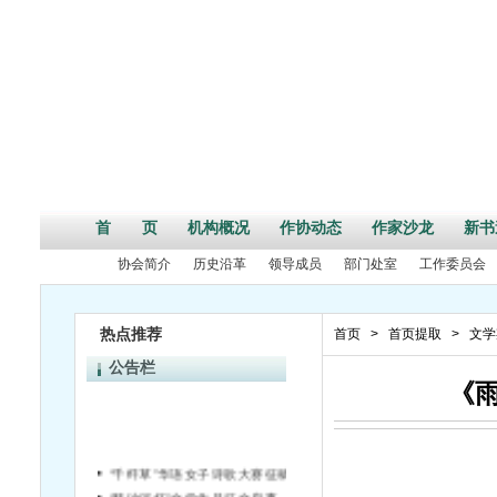
首 页
机构概况
作协动态
作家沙龙
新书
协会简介
历史沿革
领导成员
部门处室
工作委员会
热点推荐
首页
>
首页提取
>
文学
公告栏
《雨
“千纤草”华语女子诗歌大赛征稿启事
“登沙河杯”文学作品征文启事