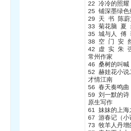
22 冷冷的照耀
25 铺深墨绿
29 天 书 陈
33 菊花脑 夏
35 城与人 傅
38 空 门 安 
42 虚 实 朱 
常州作家
46 桑树的叫喊
52 赫娃花小
才情江南
56 春天奏鸣曲
59 刘一默的诗
原生写作
61 妹妹的上
67 游春记（小
73 牧羊人丹