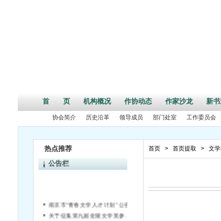
首 页
机构概况
作协动态
作家沙龙
新书
协会简介
历史沿革
领导成员
部门处室
工作委员会
热点推荐
首页
>
首页提取
>
文学
公告栏
南京市“青春文学人才计划” 公告
关于征集第九届金陵文学奖参评作品的通知
“名师点拨杯”全民阅读网络微创作大赛征稿启事