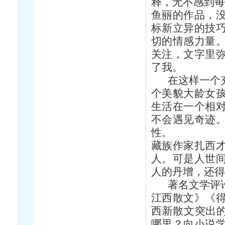
释，无不感到每
鱼丽的作品，
标新立异的技
切的情感力量
关注，文字里
了我。
在这样一个充
个美貌大龄女
生活在一个相
不会遇见奇迹
性。
藏族作家扎西
人。可是人世
人的丹增，还得
著名文学评论
江西散文》《
西新散文突出的
哪里？向小说