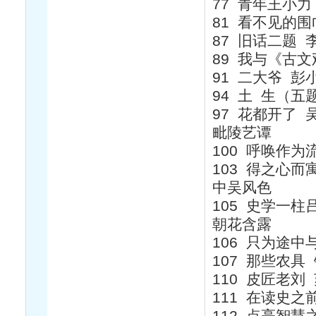
77 青年王小
81 看不见的
87 旧话二题 
89 我与《古
91 二大爷 彭
94 土 生（五
97 花都开了 
毗陵艺谭
100 呼唤作为
103 得之心而
中吴风色
105 史学一柱
朝花含露
106 只为途中
107 那些农具
110 皮匠老刘
111 在读史之
112 点亮智慧