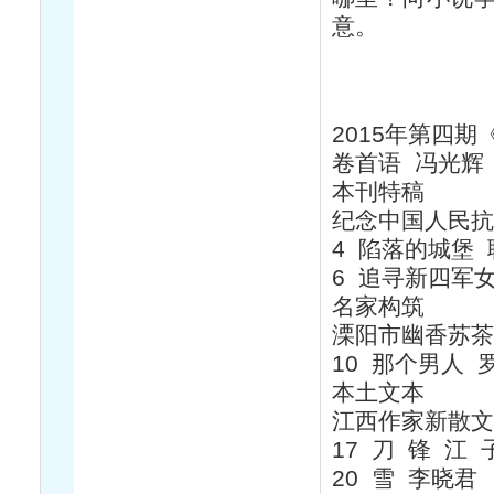
意。
2015年第四
卷首语 冯光辉
本刊特稿
纪念中国人民抗
4 陷落的城堡
6 追寻新四军
名家构筑
溧阳市幽香苏茶
10 那个男人 
本土文本
江西作家新散文
17 刀 锋 江 
20 雪 李晓君