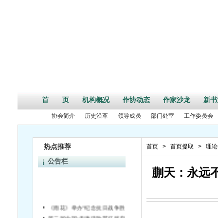
首 页
机构概况
作协动态
作家沙龙
新书
协会简介
历史沿革
领导成员
部门处室
工作委员会
热点推荐
首页
>
首页提取
>
理论
公告栏
蒯天：永远
《雨花》举办“纪念抗日战争胜利70周年”活动征文启事
第二届中国•天津诗歌节征稿启事