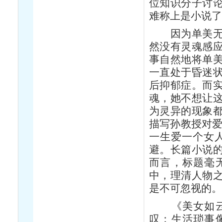
位知识分子讨
难称上是小说
因为单美无法
然没有灵魂感
事自然地将单
一直处于昏迷
后抑郁症。而
魂，她不想让
为灵异的现象
描写孙教授对爱
一生爱一个女
避。长篇小说
而言，标题毫
中，理清人物
是不可忽视的
《美女如云》
叹：生活琐事