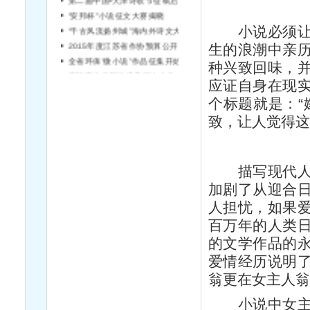
“安邦杯”小说征文大赛揭晓
“千古风流扬州城”海内外诗文大赛征稿
小说必须让读
2015年度江苏省作协预算公开说明
生的浪潮中亲
全省环保“微小说”作品征集开始啦！
种兴致回味，
宿迁市文学院引进高层次文学人才简章（第2号）
应证自身在现
个标题就是：“
致，让人觉得
描写现代人情
加剧了从迎合
人担忧，如果
百万年的人类
的文学作品的
爱情经历说明
翁更在女主人
小说中女主人