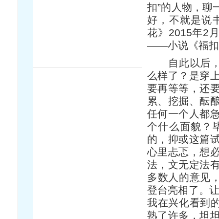
扣”的人物，聊
好，不就是说
花》2015年
——小说《福
自此以后，常
么样了？是穿
要再等等，还
累、挖掘、酝
任何一个人都
个什么面貌？
的，抑或这篇
心里忐忑，想
法，文无定法
多数人的意见，
登台亮相了。让
我在兴化看到的
熟了许多，坦