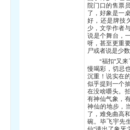
院门口的售票
了，好象是一
好，还是牌技
少，文学作者
说是个舞台，一
呀，甚至更重
尸或者说是少
“福扣”又来了
慢喝彩，切忌也
沉重！说实在
似乎提到一个
在没啥嚼头。
有神仙气象，
神仙的地步，当
了，难免曲高
碗。毕飞宇先
仙”请出了象牙