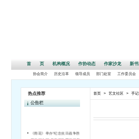
首 页
机构概况
作协动态
作家沙龙
新书
协会简介
历史沿革
领导成员
部门处室
工作委员会
热点推荐
首页
>
艺文社区
>
手记
公告栏
《雨花》举办“纪念抗日战争胜利70周年”活动征文启事
第二届中国•天津诗歌节征稿启事