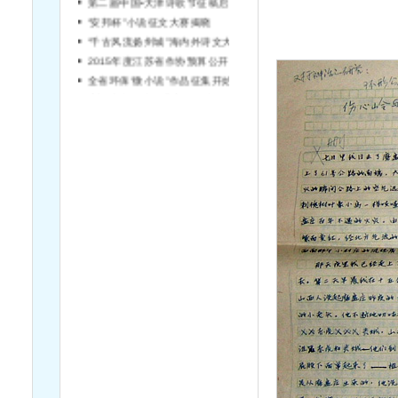
“安邦杯”小说征文大赛揭晓
“千古风流扬州城”海内外诗文大赛征稿
2015年度江苏省作协预算公开说明
全省环保“微小说”作品征集开始啦！
宿迁市文学院引进高层次文学人才简章（第2号）