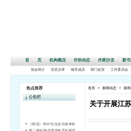
首 页
机构概况
作协动态
作家沙龙
新书
协会简介
历史沿革
领导成员
部门处室
工作委员会
热点推荐
首页
>
新闻动态
>
新闻
公告栏
关于开展江苏
《雨花》举办“纪念抗日战争胜利70周年”活动征文启事
第二届中国•天津诗歌节征稿启事