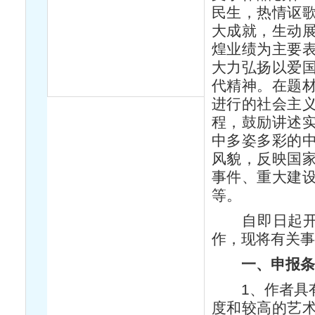
民生，热情讴
大成就，生动
煌业绩为主要
大力弘扬以爱
代精神。在题
进行的社会主
程，鼓励讲述
中多姿多彩的
风貌，反映国
事件、重大建
等。
自即日起开始
作，现将有关
一、申报条
1、作者具有
度和较高的艺