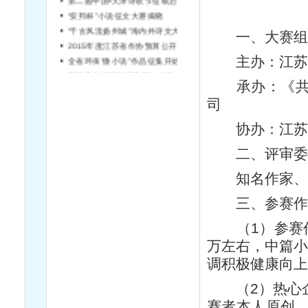
“安邦杯”小说征文大赛揭晓
“千古风流扬州城”海内外诗文大赛征稿
一、大赛组
2015年度江苏省作协预算公开说明
全省环保“微小说”作品征集开始啦！
主办：江苏
宿迁市文学院引进高层次文学人才简章（第2号）
承办：《共创
司
协办：江苏
二、评审委
知名作家、评
三、参赛作
（1）参赛作
万左右，中篇小
调积极健康向
（2）热心企
赛者本人原创