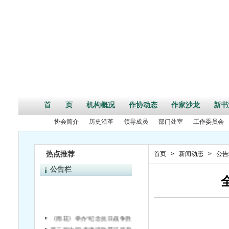
首 页
机构概况
作协动态
作家沙龙
新书
协会简介
历史沿革
领导成员
部门处室
工作委员会
热点推荐
首页
>
新闻动态
>
公告
公告栏
《雨花》举办“纪念抗日战争胜利70周年”活动征文启事
第二届中国•天津诗歌节征稿启事