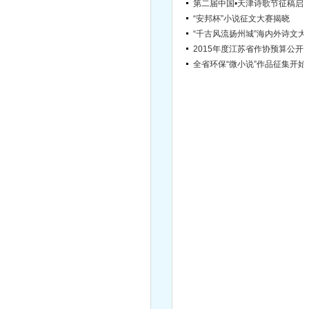
“安邦杯”小说征文大赛揭晓
“千古风流扬
2015年度江苏省作协
全省环保“
宿迁市文学院引进高层次文学人才简章（第2号）