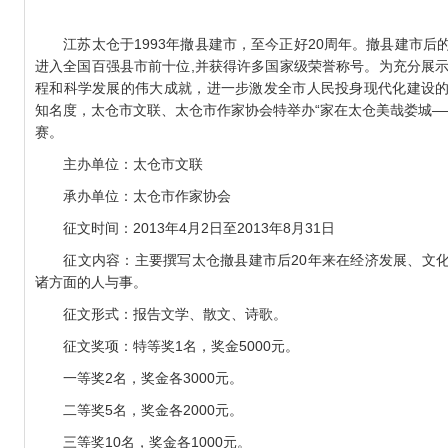
州城”海内外诗文大赛征稿
江苏太仓于1993年撤县建市，至今正好20周年。撤县建市后
预算公开说明
进入全国百强县市前十位,并获得许多国家级荣誉称号。为充分展示
微小说”作品征集开始啦！
程和科学发展的伟大成就，进一步激发全市人民投身现代化建设
知名度，太仓市文联、太仓市作家协会特举办“家在太仓美哉娄城—
赛。
主办单位：太仓市文联
承办单位：太仓市作家协会
征文时间：2013年4月2日至2013年8月31日
征文内容：主要撰写太仓撤县建市后20年来在经济发展、文化
诸方面的人与事。
征文形式：报告文学、散文、诗歌。
征文奖项：特等奖1名，奖金5000元。
一等奖2名，奖金各3000元。
二等奖5名，奖金各2000元。
三等奖10名，奖金各1000元。