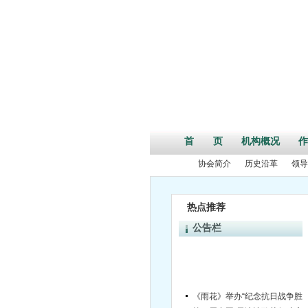
首 页
机构概况
作
协会简介
历史沿革
领导
热点推荐
公告栏
《雨花》举办“纪念抗日战争胜利70
第二届中国•天津诗歌节征稿启