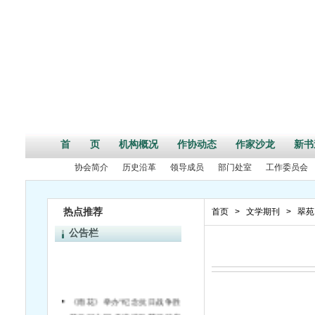
首 页
机构概况
作协动态
作家沙龙
新书
协会简介
历史沿革
领导成员
部门处室
工作委员会
热点推荐
首页
>
文学期刊
>
翠苑
公告栏
《雨花》举办“纪念抗日战争胜利70周年”活动征文启事
第二届中国•天津诗歌节征稿启事