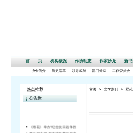
首 页
机构概况
作协动态
作家沙龙
新书
协会简介
历史沿革
领导成员
部门处室
工作委员会
热点推荐
首页
>
文学期刊
>
翠苑
公告栏
《雨花》举办“纪念抗日战争胜利70周年”活动征文启事
第二届中国•天津诗歌节征稿启事