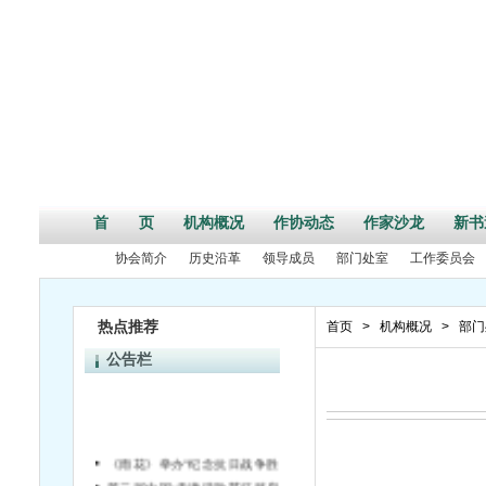
首 页
机构概况
作协动态
作家沙龙
新书
协会简介
历史沿革
领导成员
部门处室
工作委员会
热点推荐
首页
>
机构概况
>
部门
公告栏
《雨花》举办“纪念抗日战争胜利70周年”活动征文启事
第二届中国•天津诗歌节征稿启事