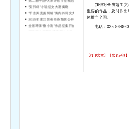
加强对全省范围文学
“安邦杯”小说征文大赛揭晓
重要的作品，及时作出
“千古风流扬州城”海内外诗文大赛征稿
体推向全国。
2015年度江苏省作协预算公开说明
全省环保“微小说”作品征集开始啦！
电话：025-864860
宿迁市文学院引进高层次文学人才简章（第2号）
【打印文章】
【发表评论】