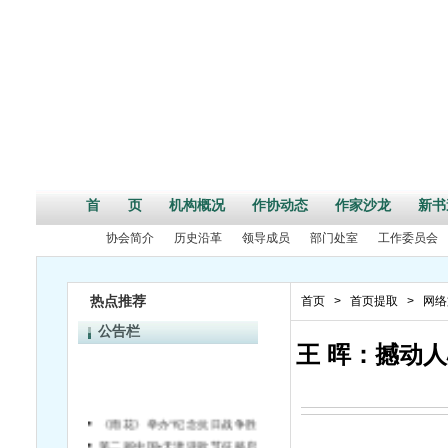
首 页
机构概况
作协动态
作家沙龙
新书
协会简介
历史沿革
领导成员
部门处室
工作委员会
热点推荐
首页
>
首页提取
>
网络
公告栏
王 晖：撼动
《雨花》举办“纪念抗日战争胜利70周年”活动征文启事
第二届中国•天津诗歌节征稿启事