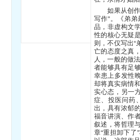
如果从创作的
写作”。《弟
品，非虚构文
性的核心无疑
则，不仅写出“
亡的态度之真
人，一般的做法
者能够具有足
幸患上多发性晚
却将真实病情
实心态，另一方
症、投医问药
出，具有浓郁
福音讲演、作
叙述，将哲理
章“重担卸下了