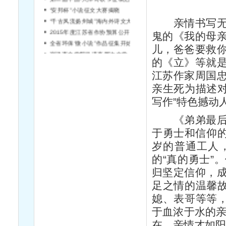
“安邦杯”小说征文大赛揭晓
“千古风流扬州城”海内外诗文大赛征稿
亲情书写无疑
2015年度江苏省作协预算公开说明
鬼的《我的母
全省环保“微小说”作品征集开始啦！
儿，爸爸要救
宿迁市文学院引进高层次文学人才简章（第2号）
的《立》等就
江苏作家周国
亲生死为描述对
写作”特色撼
《弟弟最后的
于勇士和信仰的
岁的普通工人
的“真的勇士”
归坚定信仰，
足之情的温馨故
媳、表哥等等，
于血浓于水的亲
在，亲情才如