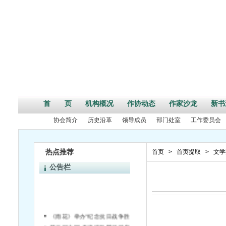
首 页
机构概况
作协动态
作家沙龙
新书
协会简介
历史沿革
领导成员
部门处室
工作委员会
热点推荐
首页
>
首页提取
>
文学
公告栏
《雨花》举办“纪念抗日战争胜利70周年”活动征文启事
第二届中国•天津诗歌节征稿启事