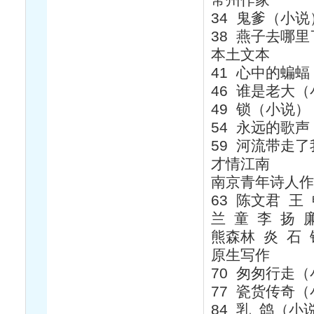
34 鬼爹（小说
38 燕子去哪里
本土文本
41 心中的蝙蝠
46 谁是老大（
49 锁（小说）
54 永远的歌声
59 河流带走
才情江南
南京青年诗人作
63 陈文君 王
兰 童 李 扬 
熊森林 炎 石
原生写作
70 匆匆行走（
77 瓷货传奇
84 乳 鸽（小