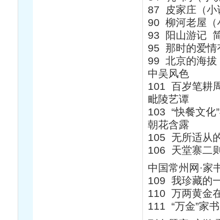
87 皮家庄（
90 柳河老屋（
93 阳山游记 
95 那时的爱
99 北京的海
中吴风色
101 百岁笔耕
毗陵艺谭
103 “快餐文
朝花含露
105 无所适从
106 天堂寨二
中国常州网·家
109 我珍藏的
110 万两黄金
111 “万金”家