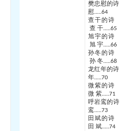
樊忠慰的诗
慰
.....64
查干的诗
查
干
.....65
旭宇的诗
旭
宇
.....66
孙冬的诗
孙
冬
.....68
龙红年的诗
年
.....70
微紫的诗
微
紫
.....71
呼岩鸾的诗
鸾
.....73
田斌的诗
田
斌
.....74