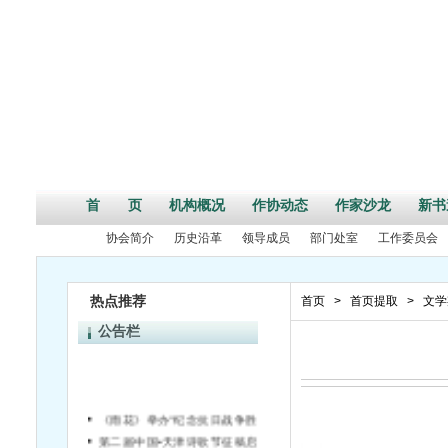
首 页
机构概况
作协动态
作家沙龙
新书
协会简介
历史沿革
领导成员
部门处室
工作委员会
热点推荐
首页
>
首页提取
>
文学
公告栏
《雨花》举办“纪念抗日战争胜利70周年”活动征文启事
第二届中国•天津诗歌节征稿启事