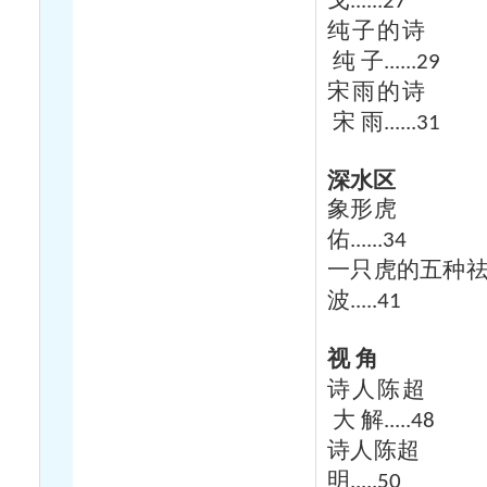
戈
......27
纯子的诗
纯
子
......29
宋雨的诗
宋
雨
......31
深水区
象形虎
佑
......34
一只虎的五种
波
.....41
视
角
诗人陈超
大
解
.....48
诗人陈超
明
.....50