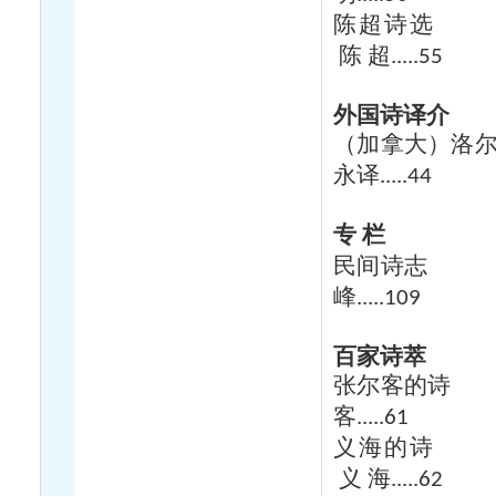
陈超诗选
陈
超
.....55
外国诗译介
（加拿大）洛
永译
.....44
专
栏
民间诗志
峰
.....109
百家诗萃
张尔客的诗
客
.....61
义海的诗
义
海
.....62