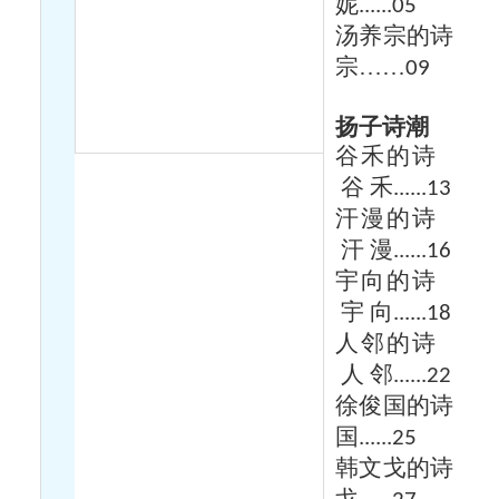
妮
......05
汤养宗的诗
宗……
09
扬子诗潮
谷禾的诗
谷
禾
......13
汗漫的诗
汗
漫
......16
宇向的诗
宇
向
......18
人邻的诗
人
邻
......22
徐俊国的诗
国
......25
韩文戈的诗