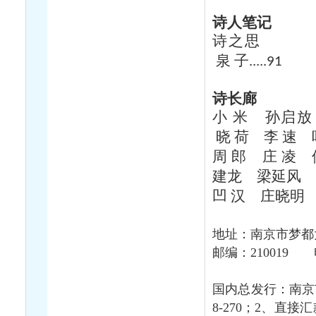
诗人笔记
诗之思
泉
子
.....91
诗长廊
小
米
孙启放
晓
荷
李
速
周
郎
庄
凌
建龙
梁延风
凹
汉
庄晓明
地址：南京市梦都
邮编：
210019
国内总发行：南京
8-270
；
2
、直接汇