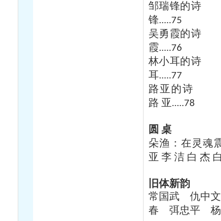
邹瑞锋的诗
锋
.....75
吴勇霞的诗
霞
.....76
林小耳的诗
耳
.....77
路亚的诗
路
亚
.....78
圆
桌
朵渔：在灵魂
亚
李
洁
白
杰
旧体新韵
常国武 仇中
春
弭忠平
杨