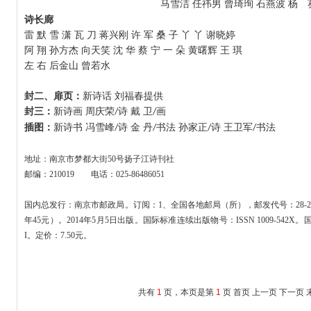
马雪洁 任祎男 曾琦珣 石燕波 杨 
诗长廊
雷 默 雪 潇 瓦 刀 蒋兴刚 许 军 桑 子 丫 丫 谢晓婷
阿 翔 孙方杰 向天笑 沈 华 蔡 宁 一 朵 黄曙辉 王 琪
左 右 后金山 曾若水
封二、扉页：
新诗话 刘福春提供
封三：
新诗画 周庆荣
诗 戴 卫
画
/
/
插图：
新诗书 冯雪峰
诗 金 丹
书法 孙家正
诗 王卫军
书法
/
/
/
/
地址：南京市梦都大街
50
号扬子江诗刊社
邮编：
210019
电话：
025-86486051
国内总发行：南京市邮政局。订阅：
1
、全国各地邮局（所），邮发代号：
28-
年
45
元）。
201
4
年
5
月
5
日出版。国际标准连续出版物号：
ISSN 1009-542X
。
I
。定价：
7.50
元。
共有
1
页，本页是第
1
页
首页
上一页
下一页