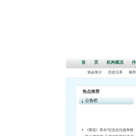
首 页
机构概况
作
协会简介
历史沿革
领导
热点推荐
公告栏
《雨花》举办“纪念抗日战争胜利70
第二届中国•天津诗歌节征稿启