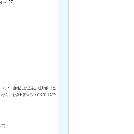
葵
.....57
270
；
2
、直接汇款至杂志社邮购（全
国内统一连续出版物号：
CN 32-1787/
末页