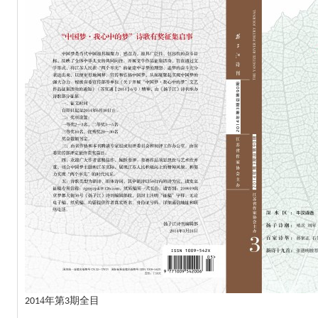
州城”海内外诗文大赛征稿
预算公开说明
微小说”作品征集开始啦！
4
年第
期全目
201
3