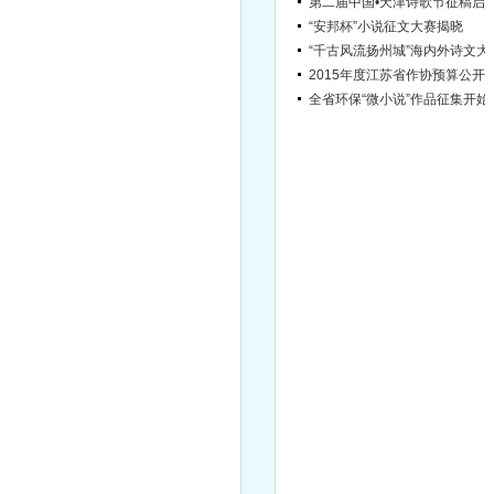
“安邦杯”小说征文大赛揭晓
“千古风流扬
2015年度江苏省作协
全省环保“
宿迁市文学院引进高层次文学人才简章（第2号）