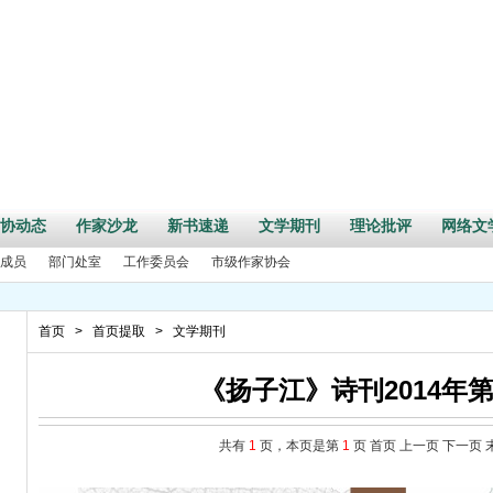
协动态
作家沙龙
新书速递
文学期刊
理论批评
网络文
成员
部门处室
工作委员会
市级作家协会
首页
>
首页提取
>
文学期刊
《扬子江》诗刊2014年第
共有
1
页，本页是第
1
页
首页
上一页
下一页
周年”活动征文启事
事