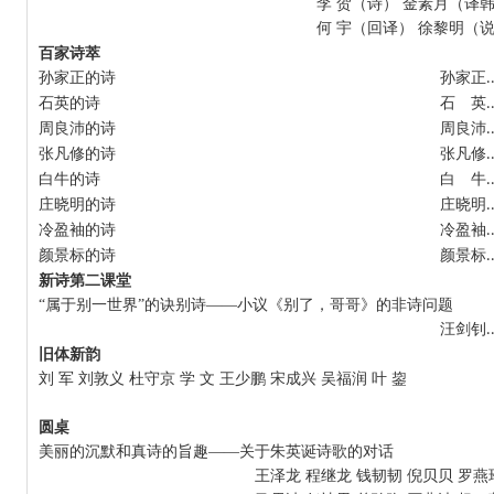
李 贺（诗） 金素月（译
何 宇（回译） 徐黎明（
百家诗萃
孙家正的诗 孙家正
.
石英的诗 石 英
.
周良沛的诗 周良沛
.
张凡修的诗 张凡修
.
白牛的诗 白 牛
.
庄晓明的诗 庄晓明
.
冷盈袖的诗 冷盈袖
.
颜景标的诗 颜景标
.
新诗第二课堂
“属于别一世界”的诀别诗——小议《别了，哥哥》的非诗问题
汪剑钊
.
旧体新韵
刘 军 刘敦义 杜守京 学 文 王少鹏 宋成兴 吴福润 叶 鋆
圆桌
美丽的沉默和真诗的旨趣——关于朱英诞诗歌的对话
王泽龙 程继龙 钱韧韧 倪贝贝 罗燕