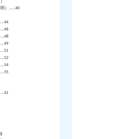
韩）
说明）
.....40
....44
....46
....48
....49
....51
....52
....54
....55
....41
玲