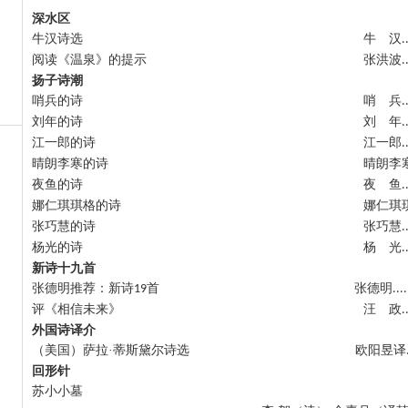
深水区
牛汉诗选 牛 汉
.
阅读《温泉》的提示 张洪波
.
扬子诗潮
哨兵的诗 哨 兵
.
刘年的诗 刘 年
.
江一郎的诗 江一郎
.
晴朗李寒的诗 晴朗李
夜鱼的诗 夜 鱼
.
娜仁琪琪格的诗 娜仁琪琪
张巧慧的诗 张巧慧
.
杨光的诗 杨 光
.
新诗十九首
张德明推荐：新诗
首 张德明
19
...
评《相信未来》 汪 政
.
外国诗译介
（美国）萨拉·蒂斯黛尔诗选 欧阳昱译
回形针
苏小小墓