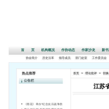
首 页
机构概况
作协动态
作家沙龙
新书
协会简介
历史沿革
领导成员
部门处室
工作委员会
热点推荐
首页
>
理论批评
>
切换
公告栏
江苏
《雨花》举办“纪念抗日战争胜利70周年”活动征文启事
第二届中国•天津诗歌节征稿启事