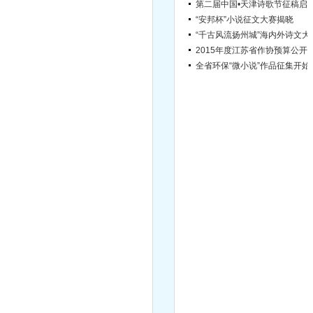
第二届中国•天津诗歌节征稿启
“安邦杯”小说征文大赛揭晓
“千古风流扬
2015年度江苏省作协
全省环保“
宿迁市文学院引进高层次文学人才简章（第2号）