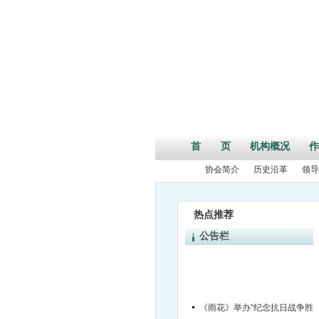
首 页
机构概况
作
协会简介
历史沿革
领导
热点推荐
公告栏
《雨花》举办“纪念抗日战争胜利70