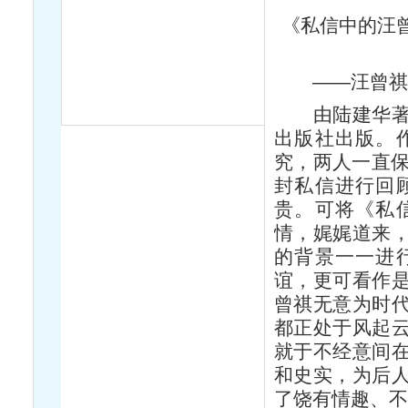
《私信中的汪曾
——汪曾祺致
由陆建华著述
出版社出版。
究，两人一直保
封私信进行回
贵。可将《私
情，娓娓道来
的背景一一进
谊，更可看作
曾祺无意为时
都正处于风起
就于不经意间
和史实，为后
了饶有情趣、