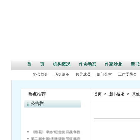
首 页
机构概况
作协动态
作家沙龙
新书
协会简介
历史沿革
领导成员
部门处室
工作委员会
热点推荐
首页
>
新书速递
>
其他
公告栏
《雨花》举办“纪念抗日战争胜利70周年”活动征文启事
第二届中国•天津诗歌节征稿启事