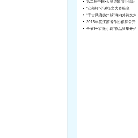
“安邦杯”小说征文大赛揭晓
“千古风流扬
2015年度江苏省作协
全省环保“
宿迁市文学院引进高层次文学人才简章（第2号）