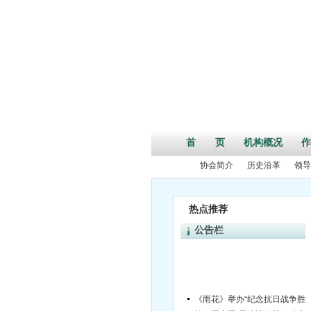
首 页
机构概况
作
协会简介
历史沿革
领导
热点推荐
公告栏
《雨花》举办“纪念抗日战争胜利70
第二届中国•天津诗歌节征稿启