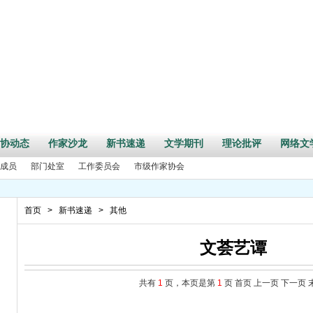
协动态
作家沙龙
新书速递
文学期刊
理论批评
网络文
成员
部门处室
工作委员会
市级作家协会
首页
>
新书速递
>
其他
文荟艺谭
共有
1
页，本页是第
1
页
首页
上一页
下一页
周年”活动征文启事
事