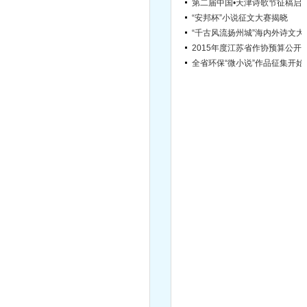
“安邦杯”小说征文大赛揭晓
“千古风流扬
2015年度江苏省作协
全省环保“
宿迁市文学院引进高层次文学人才简章（第2号）