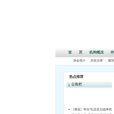
首 页
机构概况
作
协会简介
历史沿革
领导
热点推荐
公告栏
《雨花》举办“纪念抗日战争胜利70
第二届中国•天津诗歌节征稿启