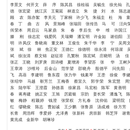
事
李景文 何开文 薛 序 陈其昌 徐桂福 吴毓生 徐光灿 
德 张宏梁 姚江滨 王菊延 林道立 朱 捷 刘 水 陈志
州城”海内外诗文大赛征稿
顾 农 陈亦絮 李关元 丁家桐 许少飞 朱福圭 杜 海 
预算公开说明
春 丁 曲 古 风 景旭峰 张瑞田 张传浩 马 可 汪向
微小说”作品征集开始啦！
佴荣本 周启云 马家鼎 朱 春 李后生 申 维 许国
滕 刚 徐志宏 钱爱民 关瑞卿 潘宝明 许金如 谢伯阳 
明 许凤仪 鲁晓南 董文林 王俊生 朱千华 李 宁 吴周
张 斌 徐 林 焦正安 王德仁 徐德明 徐永清 何琼崖 
斌 徐汝清 蔡文锦 赵征溶 孔繁秋 陈宏斌 庄晓明 汤 
张正 王晓 刘罗庚 田诗楼 夏增涛 李望苏 张 华 王树
王章涛 沙维玲 后金山 范学望 邵晓舟 殷德平 问先阳 
飞 高蓓 李建明 鲁东霞 张力华 钱素琴 王垄 徐俊 李
张绍华 马越 靳芳兰 王梅香 蔡宜久 郭学荣 朱宏慧 周
东 陆华军 王澄霞 孙德喜 徐家昌 马宏柏 陈军 黄善明
春 蒋寿建 姚正安 王旭 厉庭银 宗韵 姜长荣 潘逸飞 
敏 梅静 程颖婷 钱澄 张荣权 方礼春 沈仰佑 梁明院 
红 缪晓俊 陈志 曹如诚 王少鹏 张鲁原 汤成难 徐方芳
长青 周浩晖 李爱婷 尤泽勇 张新科 房崇新 韩芝萍 谢
黄兆成 金新华 胡琳珍