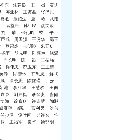
孔祥东 朱建良 王 楫 黄进
越 蒋亚林 王资鑫 张泽民
童嘉通 殷伯达 唐 椿 武维
荣 袁益民 孙生民 姚文放
江 刘 晴 张孔昭 戎 平
王巨成 周国汉 王虎华 郑玉
文 莫绍裘 韦明铧 朱延庆
吴锡平 胡光明 陆振声 钱翼
佳 严长明 陈 跃 王振强
兴 许伟忠 茆卫东 王玉清
吴静 肖德林 韩思思 解飞
健风 徐晓思 陈锡瑾 丁云
荣池 李江华 王慧骏 王向
 袁泉 刘岸挺 谈金贵 曹阳
陈文海 徐多庆 许志慧 陶毅
阙亚萍 缪进 曹利民 刘伟
 吴少津 谈叶闻 邵连秀 许
青桐 王福军 袁华 徐郁明