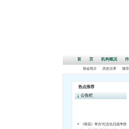
首 页
机构概况
作
协会简介
历史沿革
领导
热点推荐
公告栏
《雨花》举办“纪念抗日战争胜利70