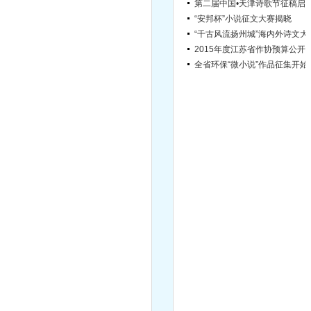
第二届中国•天津诗歌节征稿启
“安邦杯”小说征文大赛揭晓
“千古风流扬
2015年度江苏省作协
全省环保“
宿迁市文学院引进高层次文学人才简章（第2号）