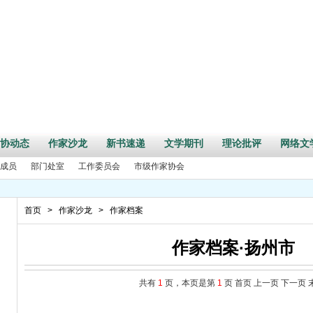
协动态
作家沙龙
新书速递
文学期刊
理论批评
网络文
成员
部门处室
工作委员会
市级作家协会
首页
>
作家沙龙
>
作家档案
作家档案·扬州市
共有
1
页，本页是第
1
页
首页
上一页
下一页
周年”活动征文启事