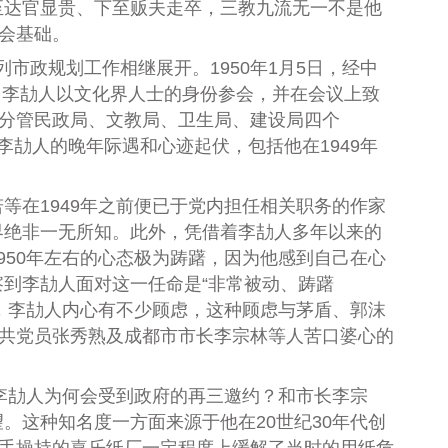
至达官显贵、下至贩夫走卒，三教九流无一不是他
会基础。
市政规划工作相继展开。1950年1月5日，经中
，李劼人以文化界人士的身份参会，并在会议上致
府分管民政局、文教局、卫生局、建设局四个
。李劼人的晚年际遇和心迹起伏，包括他在1949年
。
等在1949年之前便已于党内担任相关职务的作家
界绝非一无所知。此外，凭借着李劼人多年以来的
50年左右的心态极为踌躇，因为他感到自己在心
到李劼人面对这一任命是“非常被动、踌躇
，李劼人内心有不少顾虑，这种顾虑与茅盾、郭沫
中共党员张秀熟及成都市市长李宗林等人苦口婆心的
李劼人为何会受到政府的再三邀约？和市长李宗
这种知名度一方面来源于他在20世纪30年代创