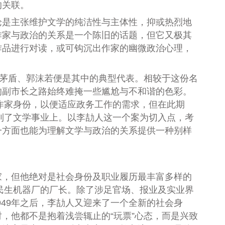
的关联。
论是主张维护文学的纯洁性与主体性，抑或热烈地
作家与政治的关系是一个陈旧的话题，但它又极其
作品进行对读，或可钩沉出作家的幽微政治心理，
如茅盾、郭沫若便是其中的典型代表。相较于这份名
的副市长之路始终难掩一些尴尬与不和谐的色彩。
作家身份，以便适应政务工作的需求，但在此期
转移到了文学事业上。以李劼人这一个案为切入点，考
一方面也能为理解文学与政治的关系提供一种别样
家，但他绝对是社会身份及职业履历最丰富多样的
民生机器厂的厂长。除了涉足官场、报业及实业界
949年之后，李劼人又迎来了一个全新的社会身
，他都不是抱着浅尝辄止的“玩票”心态，而是兴致