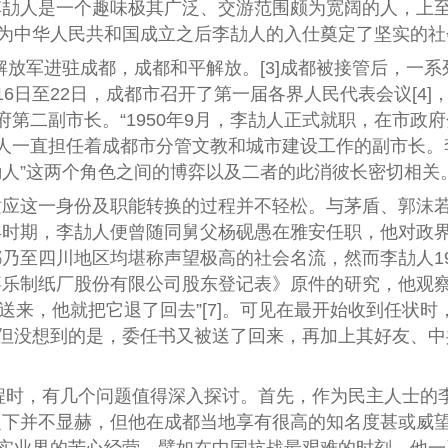
李劼人是一个趣味极其广泛、交游范围颇为宽阔的人，上
，为中华人民共和国成立之后李劼人的入仕奠定了坚实的社
民解放军进驻成都，成都和平解放。
[3]
成都被接管后，一系列
16日至22日，成都市召开了第一届各界人民代表会议
[4]
第二副市长。“1950年9月，李劼人正式就职，在市政
，李劼人一直担任着成都市分管文教和城市建设工作的副市长
劼人”这两个角色之间的博弈以及二者的此消彼长密切相关
应这一身份及职能转换的过程并不轻松。与茅盾、郭沫若
年时期，李劼人便曾随同舅父杨砚愚在雅安任职，他对政
乃至四川地区均堪称声望极高的社会名流，然而李劼人19
乐制纸厂股份有限公司股东登记表》原件的研究，他观察
送来，他就把它退了回去”
[7]
。可见在最开始收到任状时
。但没想到的是，委任书又被送了回来，再加上其好友、
过程时，有几个问题值得深入探讨。首先，作为民主人士的
下并不显赫，但他在成都当地享有很高的知名度甚或威望。