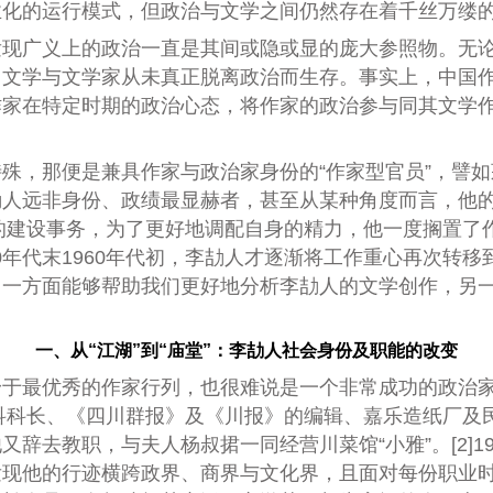
业化的运行模式，但政治与文学之间仍然存在着千丝万缕
发现广义上的政治一直是其间或隐或显的庞大参照物。无
，文学与文学家从未真正脱离政治而生存。事实上，中国
作家在特定时期的政治心态，将作家的政治参与同其文学
殊，那便是兼具作家与政治家身份的“作家型官员”，譬
劼人远非身份、政绩最显赫者，甚至从某种角度而言，他
市的建设事务，为了更好地调配自身的精力，他一度搁置了
950年代末1960年代初，李劼人才逐渐将工作重心再次
，一方面能够帮助我们更好地分析李劼人的文学创作，另
一、
从“江湖”到“庙堂”：李劼人社会身份及职能的改变
身于最优秀的作家行列，也很难说是一个非常成功的政治
三科科长、《四川群报》及《川报》的编辑、嘉乐造纸厂及
辞去教职，与夫人杨叔捃一同经营川菜馆“小雅”。[2]1
现他的行迹横跨政界、商界与文化界，且面对每份职业时