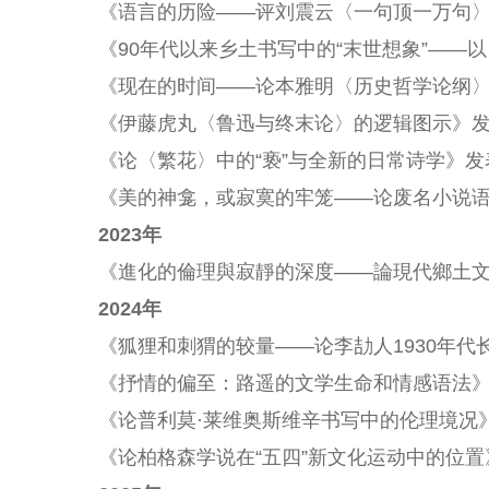
《语言的历险——评刘震云〈
一句顶一万句〉
《90年代以来乡土书写中的“末世想象”——以
《现在的时间——论本雅明
〈历史哲学论纲
《伊藤虎丸
〈鲁迅与终末论
〉的逻辑图示》发
《论
〈繁花
〉中的“亵”与全新的日常诗学》发
《美的神龛，或寂寞的牢笼——论废名小说语
2023年
《進化的倫理與寂靜的深度——論現代鄉土文學中
2024年
《狐狸和刺猬的较量——论李劼人1930年代
《抒情的偏至：路遥的文学生命和情感语法》发
《论普利莫·莱维奥斯维辛书写中的伦理境况》
《论柏格森学说在“五四”新文化运动中的位置