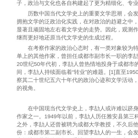
子，政治与文化也各自构建起了更为精细化、专
历数中国当代文学史上的重要文学思潮，会
拥抱文学的泛政治化实践，在对政治的趋避之中
显著且顽固地左右着文学史的走势。因此，观测
继而更好地还原当代文学史的生成过程。
在考察作家的政治心态时，有一类对象较为特
单上的其他作家，曾担任成都市副市长一职的李
20世纪50年代初，李劼人曾热情地投身于成都
间，李劼人持续面临着“转业”的难题。[1]直至1
察其二十世纪五六十年代的政治心迹和文学活动
的视角。
在中国现当代文学史上，李劼人或许难以跻
作家之一。1949年以前，李劼人历任雅安县第
之外，李劼人还曾被聘为成都大学教授，不久后他又
份：成都市第二副市长。回望李劼人的一生，会发