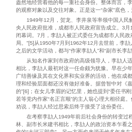
盎然地经营着他的每一重社会身份。整体而言，
的观察对象以及交往对象。正是这一“杂家”底色
1949年12月，贺龙、李井泉等率领中国人
央人民政府批准，成都市人民政府宣告成立。3月
闭幕词。7月，李劼人被正式委任为成都市人民政府
局。”
[5]
从1950年7月到1962年12月去世前
之后的文学活动，都与“作家李劼人”和“副市长李
从知名作家到市政府的高级领导人，李劼人适
相比，李劼人最初对这一任命颇为犹豫。早在少
广结善缘及其在文化界和实业界的活动，他在成都
理和经验层面都还没有做好准备。据曾智中对《嘉
的”
[6]
；在女儿李眉的记忆里，她也提到“委任书刚
若等党内作家“名正言顺”的主人翁心理大相径庭
劝说，李劼人经过思索后终于接受了这份委任。
在考察李劼人1949年前后社会身份的转变
林、副市长米建书相比，李劼人的政治资本乍看之