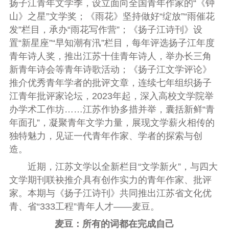
扬子江青年文学季，设立面向全国青年作家的“《钟
山》之星”文学奖；《雨花》坚持做好“绽放”“雨催花
发”栏目，承办“雨花写作营”；《扬子江诗刊》设
置“新星座”“早知潮有汛”栏目，每年评选扬子江年度
青年诗人奖，推出江苏十佳青年诗人，举办长三角
新青年诗会等青年诗歌活动；《扬子江文学评论》
推介优秀青年学者的批评文章，连续七年组织扬子
江青年批评家论坛，2023年起，深入高校文学院举
办学术工作坊……江苏作协多措并举，囊括新鲜“青
年面孔”，凝聚青年文学力量，展现文学薪火相传的
独特魅力，见证一代青年作家、学者的探索与创
造。
近期，江苏文学以全新栏目“文学新火”，与四大
文学期刊联袂推介具有创作实力的青年作家、批评
家。本期与《扬子江诗刊》共同推出江苏省文
化优
青、省“333工程”青年人才——麦豆。
麦豆：所有的词都在完成自己