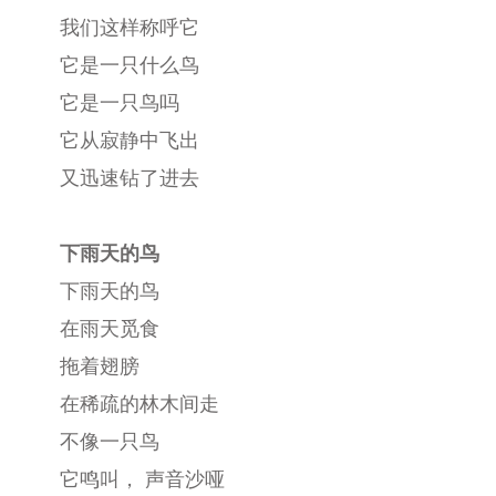
我们这样称呼它
它是一只什么鸟
它是一只鸟吗
它从寂静中飞出
又迅速钻了进去
下雨天的鸟
下雨天的鸟
在雨天觅食
拖着翅膀
在稀疏的林木间走
不像一只鸟
它鸣叫， 声音沙哑