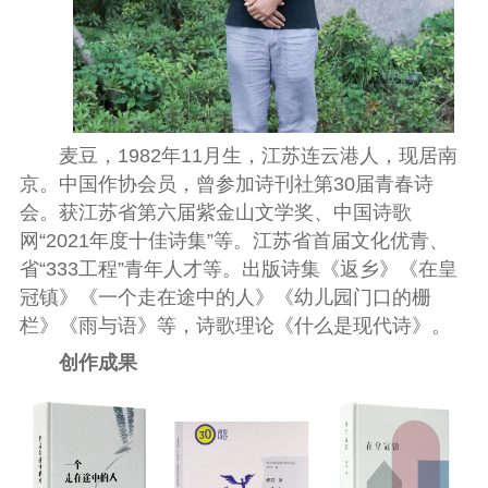
麦豆
，1982年11月生，江苏连云港人，现居南
京。中国作协会员，曾参加诗刊社第30届青春诗
会。获江苏省第六届紫金山文学奖、中国诗歌
网“2021年度十佳诗集”等。江苏省首届文化优青、
省“333工程”青年人才等。出版诗集《返乡》《在皇
冠镇》《一个走在途中的人》《幼儿园门口的栅
栏》《雨与语》等，诗歌理论《什么是现代诗》。
创作成果