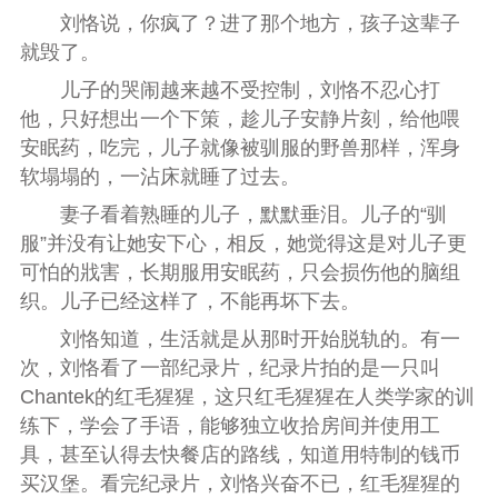
刘恪说，你疯了？进了那个地方，孩子这辈子
就毁了。
儿子的哭闹越来越不受控制，刘恪不忍心打
他，只好想出一个下策，趁儿子安静片刻，给他喂
安眠药，吃完，儿子就像被驯服的野兽那样，浑身
软塌塌的，一沾床就睡了过去。
妻子看着熟睡的儿子，默默垂泪。儿子的“驯
服”并没有让她安下心，相反，她觉得这是对儿子更
可怕的戕害，长期服用安眠药，只会损伤他的脑组
织。儿子已经这样了，不能再坏下去。
刘恪知道，生活就是从那时开始脱轨的。有一
次，刘恪看了一部纪录片，纪录片拍的是一只叫
Chantek的红毛猩猩，这只红毛猩猩在人类学家的训
练下，学会了手语，能够独立收拾房间并使用工
具，甚至认得去快餐店的路线，知道用特制的钱币
买汉堡。看完纪录片，刘恪兴奋不已，红毛猩猩的