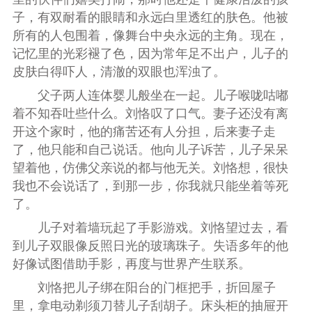
子，有双耐看的眼睛和永远白里透红的肤色。他被
所有的人包围着，像舞台中央永远的主角。现在，
记忆里的光彩褪了色，因为常年足不出户，儿子的
皮肤白得吓人，清澈的双眼也浑浊了。
父子两人连体婴儿般坐在一起。儿子喉咙咕嘟
着不知吞吐些什么。刘恪叹了口气。妻子还没有离
开这个家时，他的痛苦还有人分担，后来妻子走
了，他只能和自己说话。他向儿子诉苦，儿子呆呆
望着他，仿佛父亲说的都与他无关。刘恪想，很快
我也不会说话了，到那一步，你我就只能坐着等死
了。
儿子对着墙玩起了手影游戏。刘恪望过去，看
到儿子双眼像反照日光的玻璃珠子。失语多年的他
好像试图借助手影，再度与世界产生联系。
刘恪把儿子绑在阳台的门框把手，折回屋子
里，拿电动剃须刀替儿子刮胡子。床头柜的抽屉开