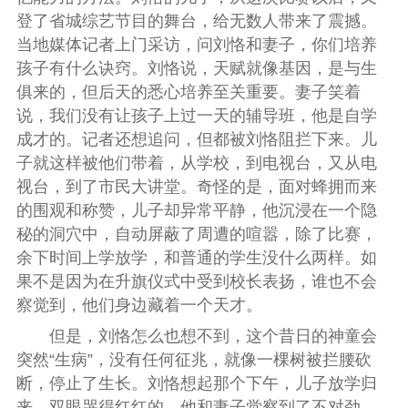
登了省城综艺节目的舞台，给无数人带来了震撼。
当地媒体记者上门采访，问刘恪和妻子，你们培养
孩子有什么诀窍。刘恪说，天赋就像基因，是与生
俱来的，但后天的悉心培养至关重要。妻子笑着
说，我们没有让孩子上过一天的辅导班，他是自学
成才的。记者还想追问，但都被刘恪阻拦下来。儿
子就这样被他们带着，从学校，到电视台，又从电
视台，到了市民大讲堂。奇怪的是，面对蜂拥而来
的围观和称赞，儿子却异常平静，他沉浸在一个隐
秘的洞穴中，自动屏蔽了周遭的喧嚣，除了比赛，
余下时间上学放学，和普通的学生没什么两样。如
果不是因为在升旗仪式中受到校长表扬，谁也不会
察觉到，他们身边藏着一个天才。
但是，刘恪怎么也想不到，这个昔日的神童会
突然“生病”，没有任何征兆，就像一棵树被拦腰砍
断，停止了生长。刘恪想起那个下午，儿子放学归
来，双眼哭得红红的。他和妻子觉察到了不对劲，