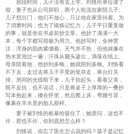
那段时间，儿子没有去上学。刘恪向单位请了
假，妻子也从公司辞职，两个人轮流在家陪儿子。
儿子想出门，他们不放心，只让他在家里待着。为
了消磨时间，也为了锻炼记忆力，儿子平日重复做
的事，就是坐在书桌前抄文章。他抄了满满一大
本，每个字都写得极为用力。他抄写时，全神贯
注，浑身的肌肉紧绷着。天气并不热，但他就像在
热水里泡过一遍，汗珠从额头渗出，滴落在纸上。
母亲陪着他，他抄到多晚，她就陪到多晚。刘恪看
不下去，走过去将儿子手里的笔夺走，将台灯关
掉。房间的光线暗下来，儿子抬起头，看着父亲，
既不反抗，也不说话，只是将桌子上厚厚的一叠抄
写本抱起来，搂在怀里，然后爬上床，弯腰弓背，
像裹在羊水里的胎儿那样。
妻子被刘恪的粗暴给骇住了，她质问，这也不
许，那也不许，你到底想怎么样？
刘恪说，你忘了医生怎么说的吗？孩子是记忆