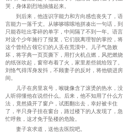
哭，身体剧烈地抽搐起来。
到后来，他连识字能力和方向感也丧失了，语
言能力一落千丈。从哆哆嗦嗦地拼凑出一句话，到
只能吞吐出零碎的单字，中间隔了不到一年。语言
对这个少年施行了报复，它们脱离理智的掌控，将
这个曾经占领它们的人丢在荒漠中。儿子气急败
坏，将字典一页页撕下，用打火机点燃，风把燃烧
的纸张吹起，窗帘布着了火，家里差些就给毁了。
刘恪气得浑身发抖，不顾妻子的反对，将他锁进房
间。
儿子在房里哀号，喉咙像含了滚烫的热水，没
人听得懂他在说些什么。后来，他不知用了什么方
法，竟然撬开了窗户，试图翻出去，幸好被卡住
了，半只身子挂在窗台，路过楼下的人发现了，急
忙呼救，这才免于坠楼的危险。
妻子哀求道，送他去医院吧。