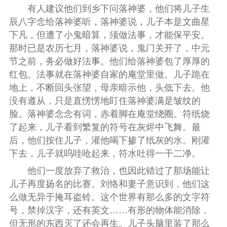
有人建议他们到乡下问落神婆，他们将儿子生
辰八字念给落神婆听，落神婆说，儿子本是文曲星
下凡，但遭了小鬼暗算，须做法事，才能保平安。
那时已是农历七月，落神婆说，鬼门关开了，中元
节之前，务必做好法事。他们给落神婆包了厚厚的
红包。法事就在落神婆自家的庵堂里做。儿子跪在
地上，不断回头张望，母亲暗示他，头低下去。他
没有遵从，只是直愣愣地盯住落神婆满是皱纹的
脸。落神婆念念有词，赤着脚在庵堂绕圈。符纸烧
了起来，儿子看到繁复的符号在灰烬中飞舞。最
后，他们按住儿子，灌他喝下掺了纸灰的水。刚灌
下去，儿子就呜哇呛起来，符水吐得一干二净。
他们一度放弃了救治，也因此错过了那场能让
儿子再度扬名的比赛。刘恪和妻子意识到，他们这
么做无异于掩耳盗铃。这个世界有那么多的文字符
号，禁掉汉字，还有英文……有形的物体能消除，
但无形的东西灭了还会再生。儿子头脑里装了那么