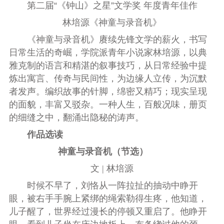
第二届“《钟山》之星”文学奖 年度青年佳作
林培源《神童与录音机》
《神童与录音机》赓续先锋文学的薪火，书写
日常生活的奇崛，学院派青年小说家林培源，以典
雅克制的语言和精湛的叙事技巧，从日常经验中提
炼出寓言、传奇与民间性，为边缘人立传，为沉默
者发声。编织故事的针脚，绵密又精巧；现实呈现
的面貌，丰富又驳杂。一种人生，百般况味，册页
的细缝之中，翻涌出隐秘的涛声。
作品选读
神童与录音机（节选）
文 | 林培源
时候不早了，刘恪从一阵拉扯的抽动中睁开
眼，被右手手腕上紧绑的绳索勒得生疼，他知道，
儿子醒了，世界经过漫长的停顿又重启了。他睁开