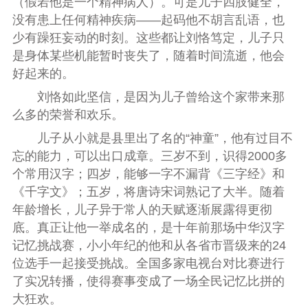
（假若他是一个精神病人）。可是儿子四肢健全，
没有患上任何精神疾病——起码他不胡言乱语，也
少有躁狂妄动的时刻。这些都让刘恪笃定，儿子只
是身体某些机能暂时丧失了，随着时间流逝，他会
好起来的。
刘恪如此坚信，是因为儿子曾给这个家带来那
么多的荣誉和欢乐。
儿子从小就是县里出了名的“神童”，他有过目不
忘的能力，可以出口成章。三岁不到，识得2000多
个常用汉字；四岁，能够一字不漏背《三字经》和
《千字文》；五岁，将唐诗宋词熟记了大半。随着
年龄增长，儿子异于常人的天赋逐渐展露得更彻
底。真正让他一举成名的，是十年前那场中华汉字
记忆挑战赛，小小年纪的他和从各省市晋级来的24
位选手一起接受挑战。全国多家电视台对比赛进行
了实况转播，使得赛事变成了一场全民记忆比拼的
大狂欢。