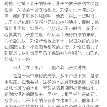
树桩。他扯下儿子的裤子，儿子的尿液喷洒在便盆
边缘，又洒落一些在地板上。刘恪听到一阵沙沙
声，闻到了刺鼻的腥臊味。他想，再过一些时日，
儿子会退化到连便溺也无法自控的地步，那时，他
得给儿子换上纸尿布。他想起儿子小时候，妻子小
心翼翼给儿子擦屁股，然后裹上洗得白净的尿布。
儿子撒完尿，刘恪帮他拉上裤子，尿道残留的液体
在裆部洇出一小圈颜色很深的尿渍。刘恪拉着儿子
到厨房，从电饭煲里舀了保温好的粥喂他，自己也
胡乱吃了一碗。
日头照在了阳台上，他牵着儿子走过去。
这是一天中难得的光景。从阳台望下去，是条
水泥路。在老县城，这样的水泥路蜿蜒纵横，切割
出城市斑驳的地图；青苔从墙脚潮湿处延伸出来，
爬到水泥路的阴影中。早些年，那里铺的是砖石，
放学后，儿子小小的身影常在这里出没。他和小区
里的伙伴们嬉笑打闹，那时他还是个健康活泼的孩