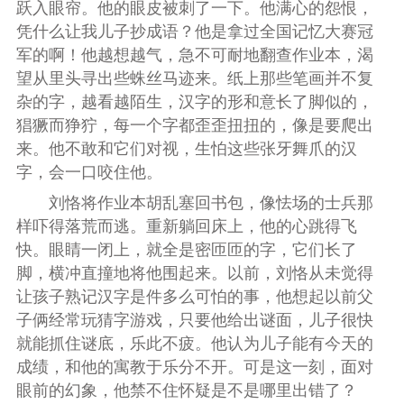
跃入眼帘。他的眼皮被刺了一下。他满心的怨恨，
凭什么让我儿子抄成语？他是拿过全国记忆大赛冠
军的啊！他越想越气，急不可耐地翻查作业本，渴
望从里头寻出些蛛丝马迹来。纸上那些笔画并不复
杂的字，越看越陌生，汉字的形和意长了脚似的，
猖獗而狰狞，每一个字都歪歪扭扭的，像是要爬出
来。他不敢和它们对视，生怕这些张牙舞爪的汉
字，会一口咬住他。
刘恪将作业本胡乱塞回书包，像怯场的士兵那
样吓得落荒而逃。重新躺回床上，他的心跳得飞
快。眼睛一闭上，就全是密匝匝的字，它们长了
脚，横冲直撞地将他围起来。以前，刘恪从未觉得
让孩子熟记汉字是件多么可怕的事，他想起以前父
子俩经常玩猜字游戏，只要他给出谜面，儿子很快
就能抓住谜底，乐此不疲。他认为儿子能有今天的
成绩，和他的寓教于乐分不开。可是这一刻，面对
眼前的幻象，他禁不住怀疑是不是哪里出错了？