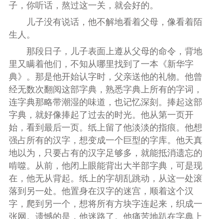
子，你听话，熬过这一关，就会好的。
儿子没有说话，他不解地看着父母，像看着陌
生人。
那段日子，儿子表面上遵从父母的命令，背地
里又瞒着他们，不知从哪里找到了一本《新华字
典》。那是他开始认字时，父亲送他的礼物。他曾
经无数次翻阅这部字典，熟悉字典上所有的字词，
连字典那略带潮湿的味道，也记忆深刻。捧起这部
字典，就好像捧起了过去的时光。他从第一页开
始，看到最后一页。纸上留了他淡淡的指痕。他想
强占所有的汉字，想变成一个巨型的字库。他天真
地以为，只要占有的汉字足够多，就能抵消遗忘的
啃噬。从前，他闭上眼能背出大半部字典，可是现
在，他无从背起。纸上的字胡乱跳动，从这一处滚
落到另一处。他置身在汉字的迷宫，顺着这个汉
字，爬到另一个，想将所有方块字连起来，织成一
张网。遗憾的是，他迷路了。他痛苦地趴在字典上