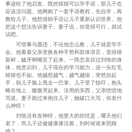
事迹给了他启发。既然猩猩可以学手语，那儿子也
应该没问题。他网购了一套手语教程，先自学，再
教给儿子。他想借助手语让儿子重新认识世界。他
把这个想法告诉妻子。妻子说，你觉得可行，就试
试吧。
可惜事与愿违，不论他怎么教，儿子就是学不
会。他看着父亲变换各种手势和肢体语言，觉得很
新鲜，龇牙咧嘴笑了起来。一阵悲哀掠过刘恪的身
体，他意识到，儿子现在的学习能力，连一头红毛
猩猩也不如。他越想越气，越气越恼，突然抬起
手，朝儿子脸上甩去一巴掌。儿子受了惊吓，抱头
蜷在地上，嗷嗷哭起来。没用的东西，父亲愤愤地
骂道。妻子跑过来抱住儿子，她破口大骂，你发什
么神经！
刘恪没有发神经，他更大的担忧是，哪天他们
老了，而儿子还健健康康活着，到时候谁来照顾
他？