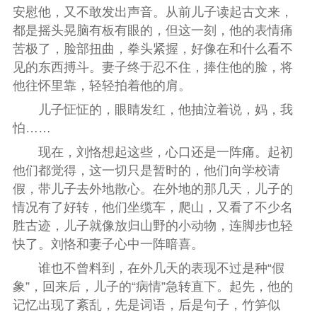
安慰他，又不敢发出声音。从前儿子读起古文来，
都是摇头晃脑有板有眼的，但这一刻，他的表情痛
苦极了，脸部扭曲，拳头紧握，好像在和什么看不
见的东西搏斗。妻子终于忍不住，捧住他的脸，将
他往怀里靠，轻轻拍着他的肩。
儿子怔怔的，眼睛发红，他抽泣着说，妈，我
怕……
现在，刘恪想起这些，心口还是一阵痛。起初
他们都觉得，这一切只是暂时的，他们向学校请
假，带儿子去外地散心。在外地的那几天，儿子的
情况有了好转，他们坐缆车，爬山，又看了不少名
胜古迹，儿子就像放归山野的小动物，连脚步也轻
快了。刘恪和妻子心中一阵暗喜。
谁也不曾料到，在外几天的表现不过是种“假
象”，回来后，儿子的“病情”急转直下。起先，他的
记忆出现了紊乱，先是词语，后是句子，竹笋似