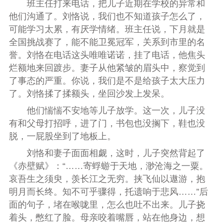
班主任打来电话，把儿子近期在学校的异常和
他们沟通了。刘恪说，我们也不知道孩子怎么了，
可能学习太累，有厌学情绪。班主任说，下月就是
全国挑战赛了，能不能卫冕冠军，关系到市里的名
誉。刘恪在电话这头唯唯诺诺，挂了电话，他焦头
烂额地来回踱步。妻子从他紧皱的眉头中，察觉到
了事态的严重。你说，我们是不是给孩子太大压力
了。刘恪揉了揉额头，坐回沙发上发呆。
他们惴惴不安地等儿子放学。这一次，儿子没
有和父母打招呼，进了门，书包也没搁下，鞋也没
脱，一屁股坐到了地板上。
刘恪和妻子面面相觑，这时，儿子突然背起了
《赤壁赋》：“……寄蜉蝣于天地，渺沧海之一粟。
哀吾生之须臾，羡长江之无穷。挟飞仙以遨游，抱
明月而长终。知不可乎骤得，托遗响于悲风……”后
面的句子，堵在喉咙里，怎么也吐不出来。儿子挠
着头，憋红了脸。母亲咬着嘴唇，站在他身边，想