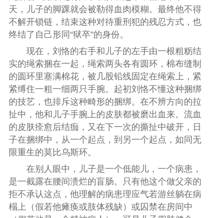
天，儿子的脚踝就会被勒得血肉模糊。最终他不得
不解开锁链，结束这种对待重刑犯的残忍方式，也
终结了自己形同“狱卒”的身份。
现在，刘恪的右手和儿子的左手由一根粗粝结
实的绳索捆在一起，绳索两头各有圆环，棉布缝制
的圆环里塞满棉花，被几股铅线固定在绳索上，紧
紧缚住一粗一细两只手腕。起初刘恪不懂这种捆绑
的技艺，也排斥这种畸形的捆绑。在不辨方向的拉
扯中，他和儿子手腕上的皮肤都被磨出血来。流血
的皮肤痊愈后结痂，又在下一次的撕扯中破开，日
子在捆绑中，从一个起点，到另一个起点，如同无
限重生的莫比乌斯环。
在别人眼中，儿子是一个低能儿，一个病患，
是一截露在腰间溃烂的盲肠。只有他这个做父亲的
拒不承认这点，他理解的病患理应气若游丝躺在病
榻上（假若他瘫痪或肢体残缺）或囚禁在房间中