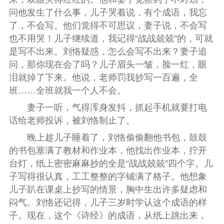
问他发生了什么事，儿子哭着说，有个成语，我忘
了，不会写。他们觉得不可思议，妻子说，不会写
也不用哭！儿子继续道，我记得“战战兢兢”的，可就
是写不出来。刘恪疑惑，怎么会写不出来？妻子追
问，那你现在会了吗？儿子眉头一皱，脸一红，眼
泪就掉了下来。他说，老师罚我抄写一百遍，全
班……全班就我一个人不会。
妻子一听，气得浑身发抖，抓起手机就要打电
话给老师投诉，被刘恪制止了。
晚上趁儿子睡着了，刘恪偷偷翻他书包，鼓鼓
的书包塞满了教材和作业本，他找出作业本，拧开
台灯，纸上密密麻麻抄的全是“战战兢兢”四个字。儿
子写得很认真，工工整整的字铺满了格子。他想象
儿子趴在课桌上抄写的情景，胸中生出许多疑虑和
闷气。刘恪还记得，儿子三岁时学认这个成语的样
子。现在，这个《诗经》的成语，从纸上跳出来，