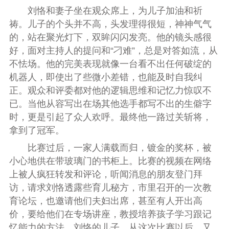
刘恪和妻子坐在观众席上，为儿子加油和祈
祷。儿子的个头并不高，头发理得很短，神神气气
的，站在聚光灯下，双眸闪闪发亮。他的镜头感很
好，面对主持人的提问和“刁难”，总是对答如流，从
不怯场。他的完美表现就像一台看不出任何破绽的
机器人，即使出了些微小差错，也能及时自我纠
正。观众和评委都对他的逻辑思维和记忆力惊叹不
已。当他从容写出在场其他选手都写不出的生僻字
时，更是引起了众人欢呼。最终他一路过关斩将，
拿到了冠军。
比赛过后，一家人满载而归，镀金的奖杯，被
小心地供在带玻璃门的书柜上。比赛的视频在网络
上被人疯狂转发和评论，听闻消息的朋友登门拜
访，请求刘恪透露些育儿秘方，市里召开的一次教
育论坛，也邀请他们夫妇出席，甚至有人开出高
价，要给他们在专场讲座，教授培养孩子学习跟记
忆能力的方法。刘恪的儿子，从这次比赛以后，又