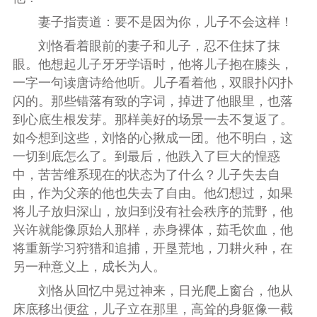
妻子指责道：要不是因为你，儿子不会这样！
刘恪看着眼前的妻子和儿子，忍不住抹了抹
眼。他想起儿子牙牙学语时，他将儿子抱在膝头，
一字一句读唐诗给他听。儿子看着他，双眼扑闪扑
闪的。那些错落有致的字词，掉进了他眼里，也落
到心底生根发芽。那样美好的场景一去不复返了。
如今想到这些，刘恪的心揪成一团。他不明白，这
一切到底怎么了。到最后，他跌入了巨大的惶惑
中，苦苦维系现在的状态为了什么？儿子失去自
由，作为父亲的他也失去了自由。他幻想过，如果
将儿子放归深山，放归到没有社会秩序的荒野，他
兴许就能像原始人那样，赤身裸体，茹毛饮血，他
将重新学习狩猎和追捕，开垦荒地，刀耕火种，在
另一种意义上，成长为人。
刘恪从回忆中晃过神来，日光爬上窗台，他从
床底移出便盆，儿子立在那里，高耸的身躯像一截