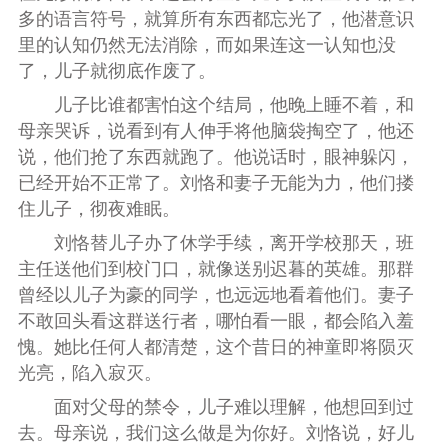
多的语言符号，就算所有东西都忘光了，他潜意识
里的认知仍然无法消除，而如果连这一认知也没
了，儿子就彻底作废了。
儿子比谁都害怕这个结局，他晚上睡不着，和
母亲哭诉，说看到有人伸手将他脑袋掏空了，他还
说，他们抢了东西就跑了。他说话时，眼神躲闪，
已经开始不正常了。刘恪和妻子无能为力，他们搂
住儿子，彻夜难眠。
刘恪替儿子办了休学手续，离开学校那天，班
主任送他们到校门口，就像送别迟暮的英雄。那群
曾经以儿子为豪的同学，也远远地看着他们。妻子
不敢回头看这群送行者，哪怕看一眼，都会陷入羞
愧。她比任何人都清楚，这个昔日的神童即将陨灭
光亮，陷入寂灭。
面对父母的禁令，儿子难以理解，他想回到过
去。母亲说，我们这么做是为你好。刘恪说，好儿