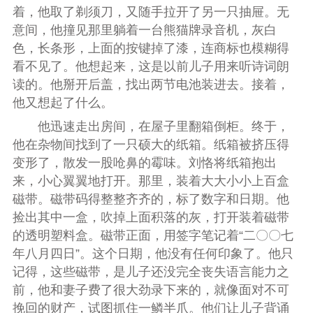
着，他取了剃须刀，又随手拉开了另一只抽屉。无
意间，他撞见那里躺着一台熊猫牌录音机，灰白
色，长条形，上面的按键掉了漆，连商标也模糊得
看不见了。他想起来，这是以前儿子用来听诗词朗
读的。他掰开后盖，找出两节电池装进去。接着，
他又想起了什么。
他迅速走出房间，在屋子里翻箱倒柜。终于，
他在杂物间找到了一只硕大的纸箱。纸箱被挤压得
变形了，散发一股呛鼻的霉味。刘恪将纸箱抱出
来，小心翼翼地打开。那里，装着大大小小上百盒
磁带。磁带码得整整齐齐的，标了数字和日期。他
捡出其中一盒，吹掉上面积落的灰，打开装着磁带
的透明塑料盒。磁带正面，用签字笔记着“二〇〇七
年八月四日”。这个日期，他没有任何印象了。他只
记得，这些磁带，是儿子还没完全丧失语言能力之
前，他和妻子费了很大劲录下来的，就像面对不可
挽回的财产，试图抓住一鳞半爪。他们让儿子背诵