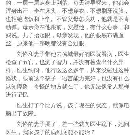
的，一层一层从身上剥落。每天清早醒来，他都会
浑身出汗，坐在床头，不想穿衣，不想刷牙洗脸，
也拒绝吃饭和上学。不管父母怎么劝，他就是不肯
动弹。母亲蹲在他跟前，安慰他，有什么心事，和
妈说。儿子抬起眼，母亲发现，他的眼底布满血
丝，原来他一整晚都没有合过眼。
刘恪和妻子带他去省城最好的医院看病，医生
检查了五官，也测了智力，并没有检查出什么异
样。医生纳闷，他行医这么多年，从来没碰过这种
怪状，眼前这个孩子，语言能力完好，也没有什么
认知障碍，奇怪的地方就在于，他无法像常人那样
进行记忆。
医生打了个比方说，孩子现在的状态，就像电
脑出了故障。
刘恪的妻子哭了，差一些就向医生跪下，她问
医生，我家孩子的病到底能不能治？