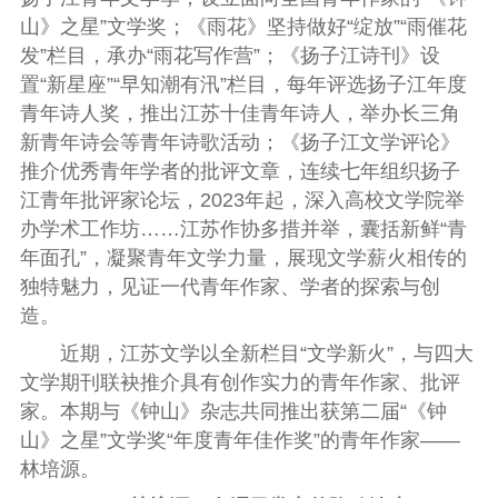
山》之星”文学奖；《雨花》坚持做好“绽放”“雨催花
发”栏目，承办“雨花写作营”；《扬子江诗刊》设
置“新星座”“早知潮有汛”栏目，每年评选扬子江年度
青年诗人奖，推出江苏十佳青年诗人，举办长三角
新青年诗会等青年诗歌活动；《扬子江文学评论》
推介优秀青年学者的批评文章，连续七年组织扬子
江青年批评家论坛，2023年起，深入高校文学院举
办学术工作坊……江苏作协多措并举，囊括新鲜“青
年面孔”，凝聚青年文学力量，展现文学薪火相传的
独特魅力，见证一代青年作家、学者的探索与创
造。
近期，江苏文学以全新栏目“文学新火”，与四大
文学期刊联袂推介具有创作实力的青年作家、批评
家。本期与《钟山》杂志共同推出获第二届“《钟
山》之星”文学奖“年度青年佳作奖”的青年作家——
林培源。