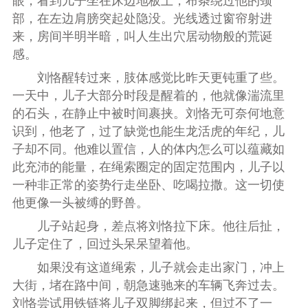
眼，看到儿子坐在床边地板上，布条绕过他的颈
部，在左边肩膀突起处隐没。光线透过窗帘射进
来，房间半明半暗，叫人生出穴居动物般的荒诞
感。
刘恪醒转过来，肢体感觉比昨天更钝重了些。
一天中，儿子大部分时段是醒着的，他就像湍流里
的石头，在静止中被时间裹挟。刘恪无可奈何地意
识到，他老了，过了缺觉也能生龙活虎的年纪，儿
子却不同。他难以置信，人的体内怎么可以蕴藏如
此充沛的能量，在绳索圈定的固定范围内，儿子以
一种非正常的姿势行走坐卧、吃喝拉撒。这一切使
他更像一头被缚的野兽。
儿子站起身，差点将刘恪拉下床。他往后扯，
儿子定住了，回过头呆呆望着他。
如果没有这道绳索，儿子就会走出家门，冲上
大街，堵在路中间，朝急速驰来的车辆飞奔过去。
刘恪尝试用铁链将儿子双脚绑起来，但过不了一