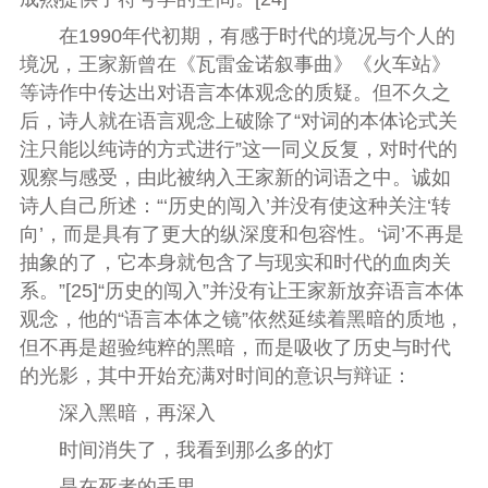
在1990年代初期，有感于时代的境况与个人的
境况，王家新曾在《瓦雷金诺叙事曲》《火车站》
等诗作中传达出对语言本体观念的质疑。但不久之
后，诗人就在语言观念上破除了“对词的本体论式关
注只能以纯诗的方式进行”这一同义反复，对时代的
观察与感受，由此被纳入王家新的词语之中。诚如
诗人自己所述：“‘历史的闯入’并没有使这种关注‘转
向’，而是具有了更大的纵深度和包容性。‘词’不再是
抽象的了，它本身就包含了与现实和时代的血肉关
系。”[25]“历史的闯入”并没有让王家新放弃语言本体
观念，他的“语言本体之镜”依然延续着黑暗的质地，
但不再是超验纯粹的黑暗，而是吸收了历史与时代
的光影，其中开始充满对时间的意识与辩证：
深入黑暗，再深入
时间消失了，我看到那么多的灯
是在死者的手里