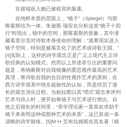
在彼端嵌入她已被收容的脸庞。
在纯粹本质的层面上，“镜子”（Spiegel）与那
喀索斯结为一体。朱迪斯·瑞安在分析这首“镜子十四
行”时指出，镜中的空间，那喀索斯的形象，其中潜
藏着里尔克对诗歌本身使命的理解：“逃离现实进入
镜子空间，特别是被寓言化了的艺术或诗歌王国。”
[4]实际上，这样的诗学观念正是广义上现代主义诗
歌经典的认知模式。然而以上所述牵引出的重要问
题是，将纳蕤斯对自我镜像的爱恋视作最高的艺术
真理，将诗歌自我的合目的性视作艺术的原则，在
西方诗学谱系中绝非超验性的认知，而是经历了漫
长的观念演化过程。当柏拉图以其“理式”观念来评判
艺术与诗人时，便开始将镜子与艺术进行类比。自
他之后很长的时间里，“美学理论家一直喜欢求助于
镜子来表明这种或那种艺术的本质”，这已形成一条
清晰的诗学脉络。[5]M·H·艾布拉姆斯在其名著《镜