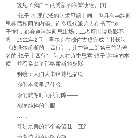
窥见了我自己的秀颜的寒瓣凄迷。[3]
“镜子”在现代派的艺术母题中间，也具有与纳蕤
思神话相同的内涵。许多现代派诗人在书写“镜
子”时，都会邀请纳蕤思出场，二者可以说形影不
离。1922年2月，里尔克在穆佐古堡完成了其长诗
《致俄尔甫斯的十四行》，其中第二部第三首为著
名的“镜子十四行”，诗人在诗中思索“镜子”纯粹的本
质，并召唤出了那喀索斯的身影：
明镜：人们从未谙熟地描绘，
你们本质里是什么。
你们就像时间的间隙——
布满纯粹的筛眼。
……
可是最美的那个会留驻，直到
清澈消溶的那喀索斯