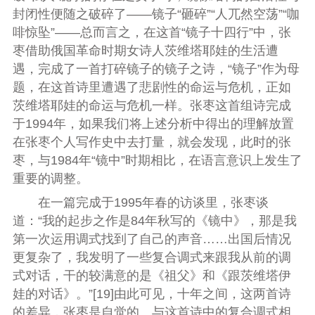
封闭性便随之破碎了——镜子“砸碎”“人兀然空荡”“咖
啡惊坠”——总而言之，在这首“镜子十四行”中，张
枣借助俄国革命时期女诗人茨维塔耶娃的生活遭
遇，完成了一首打碎镜子的镜子之诗，“镜子”作为母
题，在这首诗里遭遇了悲剧性的命运与危机，正如
茨维塔耶娃的命运与危机一样。张枣这首组诗完成
于1994年，如果我们将上述分析中得出的理解放置
在张枣个人写作史中去打量，就会发现，此时的张
枣，与1984年“镜中”时期相比，在语言意识上发生了
重要的调整。
在一篇完成于1995年春的访谈里，张枣谈
道：“我的起步之作是84年秋写的《镜中》，那是我
第一次运用调式找到了自己的声音……出国后情况
更复杂了，我发明了一些复合调式来跟我从前的调
式对话，干的较满意的是《祖父》和《跟茨维塔伊
娃的对话》。”[19]由此可见，十年之间，这两首诗
的差异，张枣是自觉的。与这首诗中的复合调式相