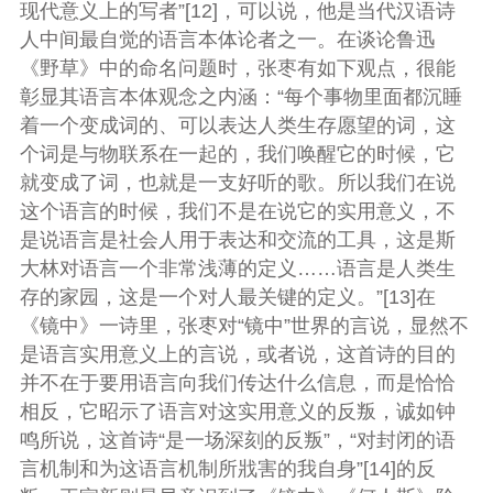
现代意义上的写者”[12]，可以说，他是当代汉语诗
人中间最自觉的语言本体论者之一。在谈论鲁迅
《野草》中的命名问题时，张枣有如下观点，很能
彰显其语言本体观念之内涵：“每个事物里面都沉睡
着一个变成词的、可以表达人类生存愿望的词，这
个词是与物联系在一起的，我们唤醒它的时候，它
就变成了词，也就是一支好听的歌。所以我们在说
这个语言的时候，我们不是在说它的实用意义，不
是说语言是社会人用于表达和交流的工具，这是斯
大林对语言一个非常浅薄的定义……语言是人类生
存的家园，这是一个对人最关键的定义。”[13]在
《镜中》一诗里，张枣对“镜中”世界的言说，显然不
是语言实用意义上的言说，或者说，这首诗的目的
并不在于要用语言向我们传达什么信息，而是恰恰
相反，它昭示了语言对这实用意义的反叛，诚如钟
鸣所说，这首诗“是一场深刻的反叛”，“对封闭的语
言机制和为这语言机制所戕害的我自身”[14]的反