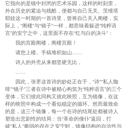
它指向的是镜中封闭的艺术乐园，这样的时刻里，
外在历史的紧迫与残酷，便都与自己无关。茨维塔
耶娃这一时期的一首诗里，曾将自己关入阁楼，实
际上，“阁楼”与“镜子”一样，都意味着躲进“纯粹语
言”的安宁之中，这里面不存在“红与白的决斗”：
我的宫殿阁楼，阁楼宫殿！
请您上楼。手稿堆积如山……
诗人的外壳从来都坚硬无比，
……
因此，张枣这首诗的妙处正在于，“诗”“私人咖
啡”“镜子”三者在诗中被精心构筑为“纯粹语言”的三个
变体，它们彼此同构又彼此映照，互为镜像，在这
样的映照中构成一个看似稳定的循环。然而最致命
的是，这三个镜像，每一个在诗的结尾处都被诗人
塑造出悲剧性的结局：当“革命的僮仆”返回，打
破“私人”脆弱的存在之安宁时，镜像结构的自洽性与