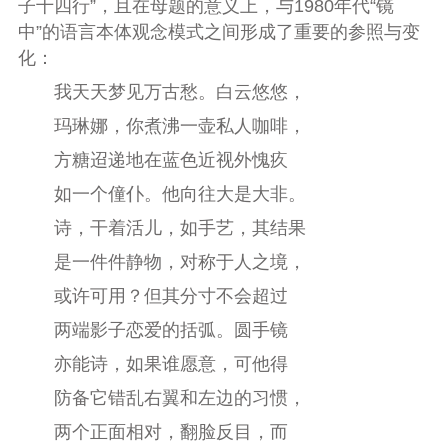
子十四行”，且在母题的意义上，与1980年代“镜
中”的语言本体观念模式之间形成了重要的参照与变
化：
我天天梦见万古愁。白云悠悠，
玛琳娜，你煮沸一壶私人咖啡，
方糖迢递地在蓝色近视外愧疚
如一个僮仆。他向往大是大非。
诗，干着活儿，如手艺，其结果
是一件件静物，对称于人之境，
或许可用？但其分寸不会超过
两端影子恋爱的括弧。圆手镜
亦能诗，如果谁愿意，可他得
防备它错乱右翼和左边的习惯，
两个正面相对，翻脸反目，而