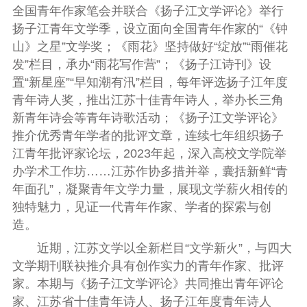
全国青年作家笔会并联合《扬子江文学评论》举行
扬子江青年文学季，设立面向全国青年作家的“《钟
山》之星”文学奖；《雨花》坚持做好“绽放”“雨催花
发”栏目，承办“雨花写作营”；《扬子江诗刊》设
置“新星座”“早知潮有汛”栏目，每年评选扬子江年度
青年诗人奖，推出江苏十佳青年诗人，举办长三角
新青年诗会等青年诗歌活动；《扬子江文学评论》
推介优秀青年学者的批评文章，连续七年组织扬子
江青年批评家论坛，2023年起，深入高校文学院举
办学术工作坊……江苏作协多措并举，囊括新鲜“青
年面孔”，凝聚青年文学力量，展现文学薪火相传的
独特魅力，见证一代青年作家、学者的探索与创
造。
近期，江苏文学以全新栏目“文学新火”，与四大
文学期刊联袂推介具有创作实力的青年作家、批评
家。本期与《扬子江文学评论》共同推出青年评论
家、
江苏省十佳青年诗人、扬子江年度青年诗人