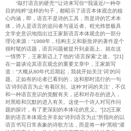
“敲打语言的硬壳”“让诗来写你”“我逼近/一种夺
目的纯粹”这样的句子，都昭示了语言本体观念的核
心内涵，即，语言不是诗的工具，而是诗的艺术本
体，诗人是语言的追问者与逼近者。程光炜曾极具
文学史意识地指出过王家新语言本体观念的一部分
理论来源：“1988年，结构主义和新批评的著作是个
很时髦的话题，语言问题被提升到桌面上。就在这
一情势下，王家新迈上了他的‘语言探索’之途。”[21]
在一篇谈论其语言观念的重要文章中，王家新写
道：“大概从80年代后期起，我就开始关注‘词’的问
题。正如有的论者已看到的，这和那时流行的一句
话‘诗到语言为止’有着区别。这种‘对词的关注’，不仅
和一种语言意识的觉醒有关，还和对存在的进入，
对黑暗和沉默的进入有关。这使一个诗人对写作问
题的探讨，有了更深刻的本体论的意义。”[22]王家
新的语言本体观念并非如“诗到语言为止”所指向的以
语言书写日常表象的诗歌方法，而是将一种“黑暗”灌