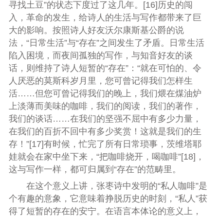
寻找土豆”的状态下度过了这几年。[16]历史的闯
入，革命的发生，给诗人的生活与写作都带来了巨
大的影响。按照诗人好友沃尔康斯基公爵的说
法，“日常生活”与“存在”之间发生了矛盾。日常生活
陷入困境，而夜间孤独的写作，与知音好友的谈
话，则维持了诗人短暂的“存在”：“就在可怕的、令
人厌恶的莫斯科岁月里，您可曾记得我们怎样生
活……但您可曾记得我们的晚上，我们煨在煤油炉
上淡薄而美味的咖啡，我们的阅读，我们的著作，
我们的谈话……在我们的坚强不屈中有多少力量，
在我们的百折不回中有多少奖赏！这就是我们的生
存！”[17]有时候，忙完了所有日常琐事，茨维塔耶
娃就会在家中坐下来，“把咖啡烧开，喝咖啡”[18]，
这与写作一样，都可归属到“存在”的范畴里。
在这个意义上讲，张枣诗中发明的“私人咖啡”是
个有趣的意象，它意味着挣脱历史的时刻，“私人”获
得了短暂的存在的安宁。在语言本体论的意义上，