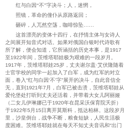
红与白因“不”字决斗；人，迷惘，
照镜，革命的僮仆从原路返回；
砸碎，人兀然空荡，咖啡惊坠……
这首漂亮的变体十四行，在抒情主体与女诗人
之间展开知音式对话。如果对俄国白银时代诗歌有
所了解，便会知道，它所涵括的历史本事，是1917
至1922年间，茨维塔耶娃极为艰难的一段岁月。
1917年，茨维塔耶娃25岁，丈夫谢尔盖·艾伏隆随着
士官学校的同学一起加入了白军，成为红军的对立
面，卷入“红与白因‘不’字”展开的决斗，自此音信全
无，直到1921年7月，白军已被击溃，茨维塔耶娃从
爱伦堡处打听到丈夫还活着，并带着大女儿阿丽娅
（二女儿伊琳娜已于1920年在昆采沃保育院夭折）
于1922年5月15日离开莫斯科，抵达柏林。这段岁月
里，沙皇倒台，战争不断，粮食短缺，人民生活极
度困难。茨维塔耶娃就在每天不知丈夫音讯和“出门