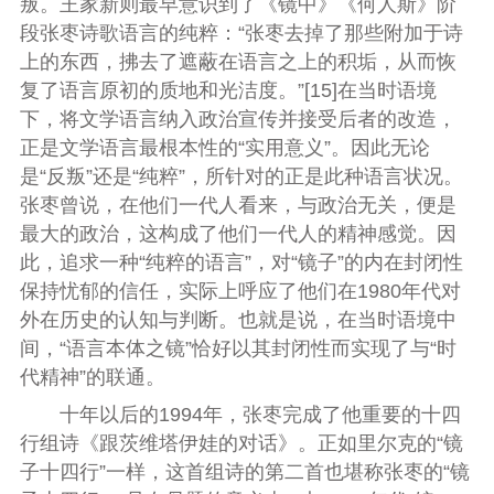
叛。王家新则最早意识到了《镜中》《何人斯》阶
段张枣诗歌语言的纯粹：“张枣去掉了那些附加于诗
上的东西，拂去了遮蔽在语言之上的积垢，从而恢
复了语言原初的质地和光洁度。”[15]在当时语境
下，将文学语言纳入政治宣传并接受后者的改造，
正是文学语言最根本性的“实用意义”。因此无论
是“反叛”还是“纯粹”，所针对的正是此种语言状况。
张枣曾说，在他们一代人看来，与政治无关，便是
最大的政治，这构成了他们一代人的精神感觉。因
此，追求一种“纯粹的语言”，对“镜子”的内在封闭性
保持忧郁的信任，实际上呼应了他们在1980年代对
外在历史的认知与判断。也就是说，在当时语境中
间，“语言本体之镜”恰好以其封闭性而实现了与“时
代精神”的联通。
十年以后的1994年，张枣完成了他重要的十四
行组诗《跟茨维塔伊娃的对话》。正如里尔克的“镜
子十四行”一样，这首组诗的第二首也堪称张枣的“镜