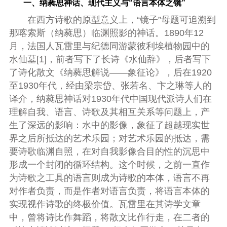
一、纳蕤思神话、现代主义与“语言本体之镜”
在西方诗歌的原型意义上，“镜子”母题可追溯到
那喀索斯（纳蕤思）临渊照影的神话。1890年12
月，法国人瓦雷里与纪德同游蒙彼利埃植物园中的
水仙墓[1]，前者写下了长诗《水仙辞》，后者写下
了诗化散文《纳蕤思解说——象征论》，后在1920
至1930年代，经由梁宗岱、张若名、卞之琳等人的
译介，纳蕤思神话对1930年代中国现代派诗人们在
理解自我、语言、诗歌及其相互关系等问题上，产
生了深远的影响：水中的影像，象征了超越现实世
界之后所抵达的艺术乐园；对艺术乐园的抵达，需
要诗歌临渊自照，在对自我影像合目的性的沉思中
形成一个封闭的循环结构。这个时候，之前一直作
为诗歌之工具的语言则成为诗歌的本体，语言不再
对作者负责，而是作者对语言负责，将语言本体的
实现视作诗歌的终极价值。瓦雷里在其诗学文章
中，曾将诗比作舞蹈，将散文比作行走，在二者的