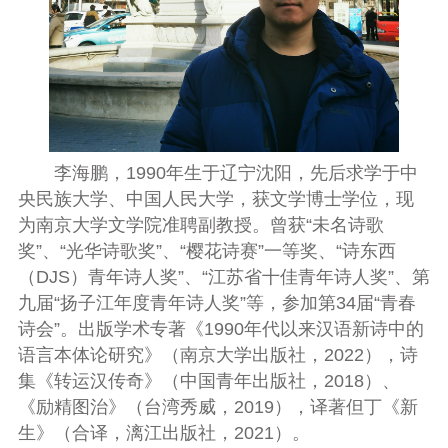
李海鹏，1990年生于辽宁沈阳，先后求学于中
央民族大学、中国人民大学，获文学博士学位，现
为南京大学文学院准聘副教授。曾获“未名诗歌
奖”、“光华诗歌奖”、“樱花诗赛”一等奖、“诗东西
（DJS）青年诗人奖”、“江苏省十佳青年诗人奖”、第
九届“扬子江年度青年诗人奖”等，参加第34届“青春
诗会”。出版学术专著《1990年代以来汉语新诗中的
语言本体论研究》（南京大学出版社，2022），诗
集《转运汉传奇》（中国青年出版社，2018）、
《励精图治》（台湾秀威，2019），译著但丁《新
生》（合译，漓江出版社，2021）。