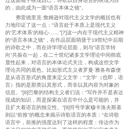
过这面镜子映现自己，诗歌以自身语言的映现为目
的，由此成为一面“语言本体之镜”。
弗雷德里克·詹姆逊对现代主义文学的概括也有
力地印证了这一点：“语言处于本质上是现代主义
的‘艺术体系’的核心……”[7]这一内在于现代主义精神
的“语言本体之镜”，在作品层面萌蘖于19世纪中后期
的诗歌之中，而在诗学理论层面，则与“语言学转
向”共振在一起，在二十世纪诸多文学理论中间彻底
显性起来，对语言的本体论式关注，构成这些文学
理论共同的底色。比如形式主义者罗曼·雅各布森便
是从语言形式的角度来定义文学：“‘文学’（也即，语
言）指的是那类以其形式，而非以其内容为对象的
信息。”[8]巴黎的结构主义者们说：“写作并不是表达
现成的知识，而是探索在语言中什么是可能的，并
且扩大着语言的独立性。”[9]符号学家穆卡洛夫斯基
则以“前推”的概念来揭示诗歌语言的本质：“在诗歌
语言中，前推的强度达到了这样的程度：传达作为