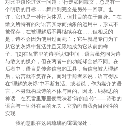
对比中谈论过这一问题：“行走如同散文，总是有一
个明确的目标……舞蹈则完全是另外一回事。也
许，它也是一种行为体系，但其目的在于自身。”“在
散文所特有的对语言实际而抽象的运用中，形式不
被保存，在被理解后不再继续存在……但相反的
是，诗不会因为使用过而死亡；它生就是专门为了
从它的灰烬中复活并且无限地成为它从前的样
子。”[2]在瓦雷里的诗学认知中间，语言虽然同为诗
与散文的媒介，但在两者中的功能却全然不同。在
后者中，语言是传递信息的工具，当信息被人理解
后，语言就不复存在。而对于前者来说，语言得以
在“理解的灰烬”中不断复活。或者说，作为媒介的语
言，本身就构成诗的本体与目的。因此，纳蕤思的
神话，在瓦雷里那里便意味着“诗的自传”——诗歌的
语言与一切外在目的无关，它指向自我合目的性的
实现：
我的慧眼在这碧琉璃的霭霭深处，