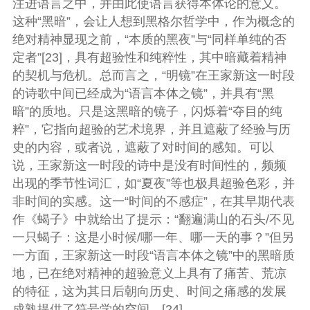
注进语言之中，并由此使语言获得本体论的意义。
这种“黑暗”，会让人想到黑格尔哲学中，作为概念的
绝对精神显现之前，“本质的黑夜”与“同样单纯的否
定者”[23]，具有超验性和纯粹性，其中暗藏着精神
的契机与危机。总而言之，“明镜”在王家新这一时段
的诗歌中间已经成为“语言本体之镜”，并具有“黑
暗”的质地。只是这黑暗的镜子，闪烁着“夺目的纯
粹”，它指向超验的艺术境界，并且遮蔽了经验与历
史的内容，或者说，遮蔽了对时间的感知。可以
说，王家新这一时段的诗中是没有时间性的，频频
出现的季节性词汇，如“夏夜”等也极具超验色彩，并
非时间的实感。这一“时间的不感症”，在其早期代表
作《蝎子》中就给出了提示：“翻遍满山的石头/不见
一只蝎子：这是小时候/哪一年、哪一天的事？”但另
一方面，王家新这一时段“语言本体之镜”中的黑暗质
地，已在绝对精神的超验意义上具有了痛苦、荒凉
的特征，这为其日后朝向历史、时间之痛感的发展
成熟提供了符号学的空间。[24]