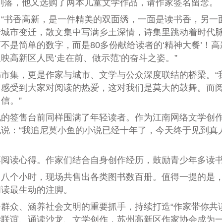
刚落，他又选购了两本儿童文学作品，请作家签名留念。
书香高新，是一件精美的双面绣，一面是读书香，另一
城市变迁，散文集中写满乡土深情，诗集里跳动着时代脉
不是简单的数字，而是80多份献给读者的‘精神大餐’！
高新区人民‘走在前、做示范’的奋斗之姿。”
集，更是作家与城市、文学与公众深度联结的桥梁。“
，感受到大家对阅读的热爱，这对我们是莫大的鼓舞。而
信。”
签售台前同样围满了年轻读者。作为江南网络文学创作
说：“我追尼莫小鱼的小说已经十年了，今天终于见到真
读心得。作家们结合自身创作经历，鼓励青少年多读
个小时，现场共售出各类图书数百册。值得一提的是，
阅读最生动的注脚。
、涵养社会文明的重要抓手，持续打造“作家带你共读一本
学联谊、诵读沙龙、文学创作，苏州高新区作家协会成为