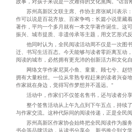
故事，对孩子来说是一次难得的文化熏陶。”话音
苏州高新区文联主席、作协主席张斌川表示：“
作可以说是百花齐放、百家争鸣：长篇小说里藏着
著作，平均一个多月就有一本文学著作诞生。这可
振兴、城市提质、非遗传承等主题，用文艺形式反映
他同时认为，全民阅读活动周不仅是一次图书市
迁、书写生活百态。今天能够与读者零距离互动
阅读的城市，必然拥有更充沛的创新活力和文化自
网络文学作家尼莫小鱼、童童、顾七兮、赵恺的
拥有大量粉丝。一位从常熟专程赶来的读者兴奋地
作家就在身边，觉得写作梦想并不遥远。”
活动中，作家们不仅签名售书，还与读者分享阅
整个签售活动从上午九点到下午五点，持续了八
与作家交流。这种代际间的阅读传递，正是全民
苏州高新区作家协会始终把全民阅读作为服务群众
书会等品牌活动，从读书分享会、新书推介到文