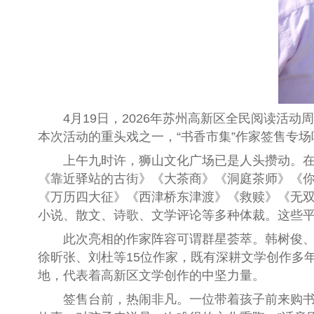
4月19日，2026年苏州高新区全民阅读活动
本次活动的重头戏之一，“书香市集”作家签售专
上午九时许，狮山文化广场已是人头攒动。在书
《靠近驿站的古街》《大茶商》《洞庭茶师》《
《万历四大征》《西津桥东津渡》《救赎》《无
小说、散文、诗歌、文学评论等多种体裁。这些
此次亮相的作家阵容可谓群星荟萃。韩树俊、童
徐昕张、刘杜等15位作家，既有深耕文学创作多
地，代表着高新区文学创作的中坚力量。
签售台前，热闹非凡。一位带着孩子前来购书的