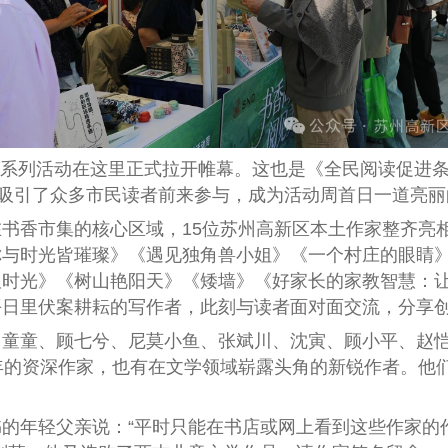
周系列活动在这里正式拉开帷幕。这也是《全民阅读促进
场吸引了众多市民读者前来参与，成为活动周首日一道亮
香市集的核心区域，15位苏州高新区本土作家整齐亮相
你与时光皆璀璨》《遇见独角兽小姐》《一个村庄的眼睛
双时光》《树山艳阳天》《矮墙》《好家长的家教智慧：
平日里伏案耕耘的写作者，此刻与读者面对面交流，分享
童、顾七兮、尼莫小鱼、张斌川、沈寅、顾小平、赵恺
年的资深作家，也有在文学领域崭露头角的新锐作者。他
年轻父亲说：“平时只能在书店或网上看到这些作家的