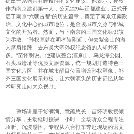
提出一系列具有建设性的文化建议。他表示，孙权
作为南京建都第一人，公元229年迁都建业，正式开
启了南京“六朝古都”的历史篇章，奠定了南京江南政
治、文化中心的城市地位，是金陵城市文脉与都城
文化的开拓者。然而，当下南京的三国文化标识较
为零散。“孙权墓就在明孝陵附近，但去紫金山的游
人摩肩接踵，去东吴大帝孙权纪念馆的人却并不
多。”苗怀明说。他建议整合清凉山、乌龙潭公园、
石头城遗址等优质文旅资源，统一规划打造特色三
国文化片区，并在城市醒目位置增设孙权塑像，补
齐三国文化展示短板，让六朝源头的历史记忆从学
术研究走向大众视野。
整场讲座干货满满、意蕴悠长，苗怀明教授倾
情分享，主动延时授课一小时，全场听众全程专注
聆听、沉浸感悟。专程从六合打车奔赴现场的语文