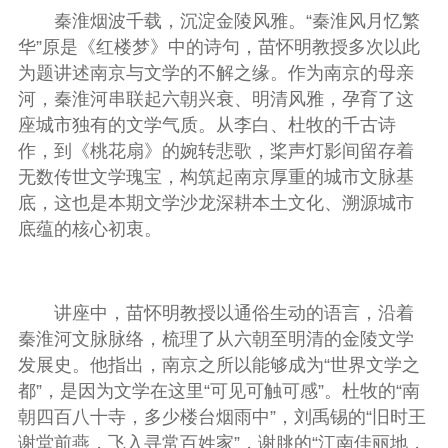
秦淮烟波千载，沉淀金陵风雅。“秦淮风月忆繁
华”原是《红楼梦》中的诗句，苗怀明教授多次以此
为题讲述南京与文学的不解之缘。作为南京的母亲
河，秦淮河串联起六朝兴衰、明清风雅，孕育了这
座城市独有的文学气质。从李白、杜牧的千古诗
作，到《桃花扇》的婉转悲歌，桨声灯影间留存着
无数传世文学瑰宝，构筑起南京厚重的城市文脉基
底，这也是本期文学沙龙深耕本土文化、溯源城市
底蕴的核心初衷。
讲座中，苗怀明教授以通俗生动的语言，沿着
秦淮河文脉脉络，梳理了从六朝至明清的金陵文学
发展史。他指出，南京之所以能够成为“世界文学之
都”，是因为文学在这里“可见可触可感”。杜牧的“南
朝四百八十寺，多少楼台烟雨中”，刘禹锡的“旧时王
谢堂前燕，飞入寻常百姓家”，谢朓的“江南佳丽地，