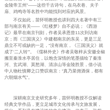
金陵帝王州”——这些千古诗句，在乌衣巷、夫子
庙、鸡鸣寺等名胜中均能找到对应的风景。
不仅如此，苗怀明教授也讲到四大名著中有三
部与南京有关——《红楼梦》自不必说；《西游
记》最早在南京刊刻，作者吴承恩曾11次到访南
京；而《三国演义》中建都南京的东吴，更是三足
鼎立不可或缺的一足，“没有南京，《三国演义》就
成了‘二人转’”。《儒林外史》作者吴敬梓从安徽全椒
搬至秦淮水亭居住，以饱含深情的笔墨描绘了秦淮
河、玄武湖、莫愁湖、清凉山等金陵胜景，借小说
中人物杜慎卿之口赞叹南京：“真乃菜佣酒保，都有
六朝烟水气”。
深耕南京文史研究多年，苗怀明教授不仅解读
经典文学作品，更立足城市文化传承与文旅发展，