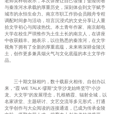
老师吴梓萌表示，本次讲座让自己读懂了金陵街巷
与秦淮河水承载的厚重历史，深刻体会到文字赋予
城市的永恒生命力。南京市职工作协会员顾舟专程
调配时间参与活动，坦言沉浸式的文史分享让人重
拾文学初心与阅读热忱。本土青年作家、南京邮电
大学在校生严琪惟作为土生土长的南京人，在讲座
中收获颇丰。她表示，以往熟悉的秦淮河，在文学
视角下拥有了全新的厚重底蕴，未来将深耕金陵沃
土，创作更多兼具烟火气与文化底蕴的本土文学作
品。
三十期文脉相约，数十载薪火相传。自创办以
来，“霞 WE TALK·缪斯”文学沙龙始终坚守“小沙
龙、大文学”的发展理念，扎根栖霞、辐射全城，以
名家讲堂、主题研讨、文艺交流等多元形式，打通
文学创作与大众阅读的连接通道，已成为传承金陵