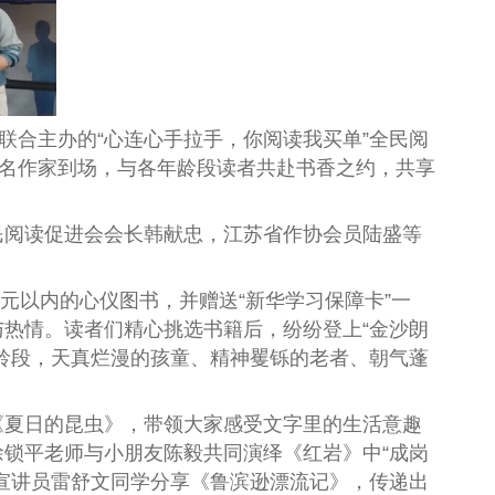
合主办的“心连心手拉手，你阅读我买单”全民阅
知名作家到场，与各年龄段读者共赴书香之约，共享
阅读促进会会长韩献忠，江苏省作协会员陆盛等
元以内的心仪图书，并赠送“新华学习保障卡”一
热情。读者们精心挑选书籍后，纷纷登上“金沙朗
龄段，天真烂漫的孩童、精神矍铄的老者、朝气蓬
夏日的昆虫》，带领大家感受文字里的生活意趣
锁平老师与小朋友陈毅共同演绎《红岩》中“成岗
宣讲员雷舒文同学分享《鲁滨逊漂流记》，传递出