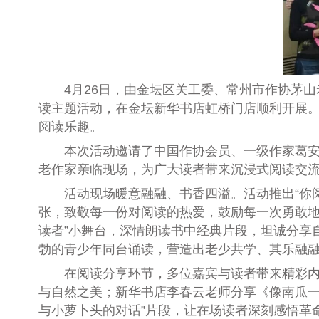
4月26日，由金坛区关工委、常州市作协茅山老
读主题活动，在金坛新华书店虹桥门店顺利开展。
阅读乐趣。
本次活动邀请了中国作协会员、一级作家葛安荣
老作家亲临现场，为广大读者带来沉浸式阅读交
活动现场暖意融融、书香四溢。活动推出“你阅读
张，致敬每一份对阅读的热爱，鼓励每一次勇敢地
读者”小舞台，深情朗读书中经典片段，坦诚分享
勃的青少年同台诵读，营造出老少共学、其乐融
在阅读分享环节，多位嘉宾与读者带来精彩内容
与自然之美；新华书店李春云老师分享《像南瓜一
与小萝卜头的对话”片段，让在场读者深刻感悟革