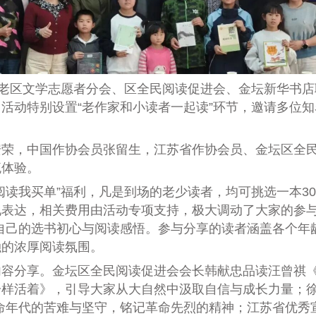
区文学志愿者分会、区全民阅读促进会、金坛新华书店联
活动特别设置“老作家和小读者一起读”环节，邀请多位
，中国作协会员张留生，江苏省作协会员、金坛区全民
流体验。
我买单”福利，凡是到场的老少读者，均可挑选一本30
表达，相关费用由活动专项支持，极大调动了大家的参与
自己的选书初心与阅读感悟。参与分享的读者涵盖各个年
融的浓厚阅读氛围。
分享。金坛区全民阅读促进会会长韩献忠品读汪曾祺《
样活着》，引导大家从大自然中汲取自信与成长力量；徐
命年代的苦难与坚守，铭记革命先烈的精神；江苏省优秀