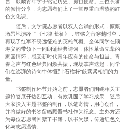
言，鼓励青年学子铭记历史、勇担使命。三位长者
的倾情分享，为志愿者们上了一堂厚重而温热的红
色文化课。
随后，文学院志愿者以双人合诵的形式，慷慨
激昂地演绎了《七律·长征》，铿锵之音穿越时空，
再现了红军不畏远征难的英雄气概。全体同学在顾
寿义的带领下一同朗诵经典诗词，体悟革命先辈的
家国情怀，感受新时代青年应有的使命与担当。青
春之声与红色经典同频共振，现场掌声迭起，同学
们在澎湃的诗句中体悟到“石榴籽”般紧紧相拥的力
量。
书签制作环节开始之前，志愿者们围绕相关主
题抢答展开热烈互动，有效巩固了学习成果。随后
大家投入主题书签的制作，以笔寄情，用心创作，
并将做好的书签留赠顾吾书社作为纪念。主办方还
为每位志愿者回赠了书籍，以书为媒，传递红色文
化与志愿温情。