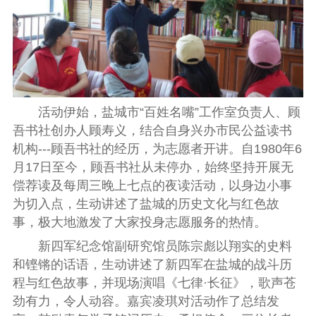
活动伊始，盐城市“百姓名嘴”工作室负责人、顾
吾书社创办人顾寿义，结合自身兴办市民公益读书
机构---顾吾书社的经历，为志愿者开讲。自1980年6
月17日至今，顾吾书社从未停办，始终坚持开展无
偿荐读及每周三晚上七点的夜读活动，以身边小事
为切入点，生动讲述了盐城的历史文化与红色故
事，极大地激发了大家投身志愿服务的热情。
新四军纪念馆副研究馆员陈宗彪以翔实的史料
和铿锵的话语，生动讲述了新四军在盐城的战斗历
程与红色故事，并现场演唱《七律·长征》，歌声苍
劲有力，令人动容。嘉宾凌琪对活动作了总结发