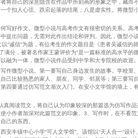
作者将自己的深意隐含在作品中所刻画的形象之中，藏而
有一个扣人心弦、跌宕起落的结尾；八是虚实性。将微型
写好作文。微型小说与高考作文有很密切的关系。高考
事中提出问题，无需对此作出结论和评判。因此，微型小
文以“诚信”为题，有位考生的作文题目是《患者吴诚信的
到了满分，被著名作家王蒙评价为“是一篇标准的高水平的
可以融为一体，微型小说作品受到中学和大专院校的欢迎
作微型小说。第一要写自己身边发生的故事。学校里、
以自己比较熟悉的家人、朋友、同学、邻居等；第三要写
；第四要通过仿写范文渐次入门。在安小文学馆的墙上，
真阅读范文，将自己认为印象较深的那篇选为仿写作品范
使小作者加深对此篇范文的印象。3、写作时，在不看范
者自己的东西。
丰镇中心小学“可人文学馆”。该馆以“天人合一”设计