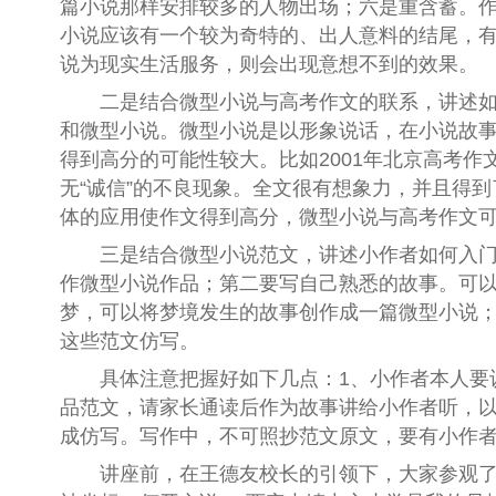
篇小说那样安排较多的人物出场；六是重含蓄。
小说应该有一个较为奇特的、出人意料的结尾，
说为现实生活服务，则会出现意想不到的效果。
二是结合微型小说与高考作文的联系，讲述如何
和微型小说。微型小说是以形象说话，在小说故
得到高分的可能性较大。比如2001年北京高考作
无“诚信”的不良现象。全文很有想象力，并且得
体的应用使作文得到高分，微型小说与高考作文
三是结合微型小说范文，讲述小作者如何入门写
作微型小说作品；第二要写自己熟悉的故事。可
梦，可以将梦境发生的故事创作成一篇微型小说
这些范文仿写。
具体注意把握好如下几点：1、小作者本人要认
品范文，请家长通读后作为故事讲给小作者听，以
成仿写。写作中，不可照抄范文原文，要有小作
讲座前，在王德友校长的引领下，大家参观了西安