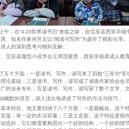
，在“4.23世界读书日”来临之际，由宝应县西安丰镇中
席、知名作家何开文以“阅读与写作”为题作了精彩分享。
主讲人的深刻思考与独到见解。
宝应县微型小说学会主席范敬贵，西安丰镇原成人教育
五个方面：一是读书、写作，读写来了四枚“三等功”军
的理论基础；三是读书、写作，读写成了省级作家协会会
较广的业余专长；五是读书、写作，读写获了数个文学、
动幽默的语言，深入浅出地讲述了写作的方法与技巧：
本特征。他主要归纳了八个方面：一是篇幅短。这个特征
富意蕴，有一定的生活容量；三是立意新。这个特征是指
小说也好，它们都需要构思出一个好的结构，一个好的情