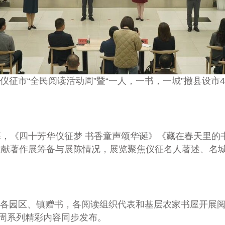
仪征市“全民阅读活动周”暨“一人，一书，一城”撤县设
《四十芳华仪征梦 书香童声颂华诞》《藏在春天里的书
献著作展筹备与展陈情况，展览聚焦仪征名人著述、名城
向各园区、镇赠书，各阅读组织代表和基层农家书屋开展
动周系列精彩内容同步发布。