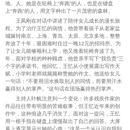
地、人。她是在轮椅上“奔跑”的人，也是在键盘
上“奔跑”的人，用文字种出了一片茂密的森林。
王凤刚在对话中讲述了陪伴女儿成长的漫长旅
程。为了治疗王忆的病情，他曾带着孩子从老家盐
城辗转南京、上海、青岛、太原、北京多地，整整
奔波了十年，最困难时住过一晚12元的招待所。为
了让女儿能够顺利上学，他又推着轮椅奔波了九
年，面对学校的种种顾虑，他曾亲手写下“我负责”三
个字的承诺书。他回忆，王忆从小便展露出写作天
赋，小学时老师就频频称赞她的作文。他送给女儿
一句话：“不要用泪水换取别人的同情，而要用汗水
赢得别人的掌声。”这句话在现场赢得热烈掌声。
主持人叶帆注意到一个变化：许多残疾作家的
作品往往带有明显的苦难叙事，但王忆近年来的创
作中，这种痕迹几乎消失了。面对这一提问，王忆
用一根手指在键盘上缓慢敲出了自己的回答。大屏
幕上逐字显示出她的心声：“这是一个从认识自我到