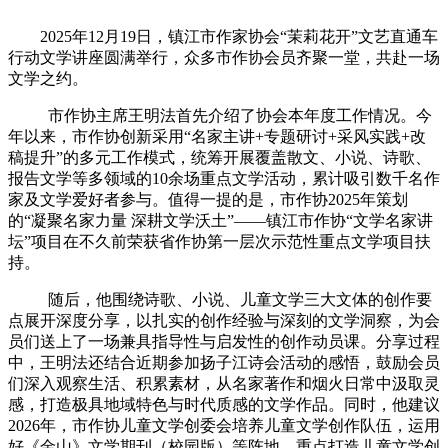
2025年
12
月
19
日，镇江市作家协会
“茉莉花开”文艺直通车
行动文学讲座
圆满
举行，众多市作协会员齐聚一堂，共赴一场
文学之约。
市作协主席王明法
首先介绍了协会本年度工作情况。今
年以来，市作协创新采用
“名家主讲
+
专题研讨
+
采风实践
+
改
稿提升”的多元工作模式，统筹开展覆盖散文、小说、诗歌、
报告文学等多领域的
10
余场重点文学活动，累计吸引数千名作
家及文学爱好者参与。值得一提的是，市作协
2025
年策划
的“凝聚名家力量 深耕文学沃土”——镇江市作协“文学名家讲
坛”项目在不久前荣获省作协第一层次
示范性
重点文学项目扶
持。
随后，他
围绕诗歌、小说
、
儿童文学
三大文体的创作要
点展开深度分享，以扎实的创作经验与深刻的文学洞察，为会
员们送上了一场兼具指导性与启发性的创作动员课。
分享过程
中，王明法还结合近期
参加
扬子江诗会活动的感悟，鼓励会员
们深入观察生活、积累素材，从
名家著作和
烟火日常中汲取灵
感，打造
极具
地域特色与时代质感的
文学
作品。
同时，他建议
2026
年，市作协儿童文学创委会培养儿童文学创作队伍，运用
好《金山》文学期刊（校园版）等阵地，重点打造儿童文学创