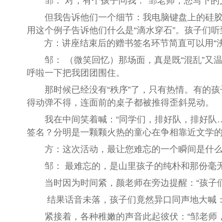
邹： 对，有个孩子问我：
“
邹老师，您写下的
但我告诉他们一个细节：我电脑键盘上的硅胶
用这个例子告诉他们什么是
“
滴水穿石
”
。孩子们听
方：讲座结束后的赠书签名环节简直可以用“沸
邹： （微笑回忆）那场面，真是既
“
混乱
”
又
呼啦一下
把我团团围住。
那时候已经没有“秩序”了，只有热情。有的
得动弹不得，连面前的桌子都被推得歪斜晃动。
我在中间笑着喊：
“
同学们，排好队，排好队
签名？分明是一颗颗火热的童心在争相靠近文学
方：这次活动，最让您难忘的一个瞬间是什
邹： 最难忘的，是山里孩子的纯朴和那份毫
当时因为时间紧，颜老师在旁边提醒：“孩子
结果话音未落，孩子们竟然异口同声地大喊：
紧接着，各种稚嫩的声音此起彼伏：
“
邹老师