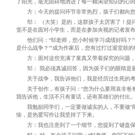
了阳光，毫无阻碍地洒进了每一颗渴望知识的心
方：今天的提问环节非常热烈，孩子们都向
邹： （大笑）是的，这群孩子太厉害了！提
觉不是在面对小学生，而是在参加央视的记者发
他们问：
“
邹老师，您小时候学习成绩好吗？
”
是什么战争？
”“
成为作家后，您
有过
打过退堂鼓
的
方：面对这些充满了童真又带着探究的问题
邹： 我必须真诚
回
答，因为孩子们的眼睛是
关于战争，我告诉他们，我是经历过生死的
关于创作，有孩子问：
“
您为什么要用袁非爸
我告诉他，生活不只有童话，还有英雄
们
的付出
我勉励同学们，一定要做诚实的人，不要做
“
恼，是热爱写作让我坚持了下来。
方：我也注意到了一个细节，您提到了键盘