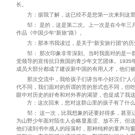
长。
方：据我了解，这已经不是您第一次来到这
邹： 是的，这是第二次。上一次是在今年三月
作品《中国少年“新旅”路》。
方：那本书我读过，是关于“新安旅行团”的
邹： 那次印象非常深刻。当时我面对的是一
党领导的宣传抗日救国的青少年文艺团体。1935
成员大部分都成了建设新中国的有用人才，他们
那次交流中，我给孩子们讲当年小好汉们
“
人
代
不同，我们面对的所谓的
苦
的
形式
也
不同，但
眼中对历史的好奇和对外界的渴望，也促成了我
方：这次回来，您对这群山里的孩子有了什么
邹： 这一次，比我想象的还要好得多，甚至
为山野少年面对陌生人会略显羞涩、放不开。但
他们读到书中感人的段落时，那种纯粹的童声与