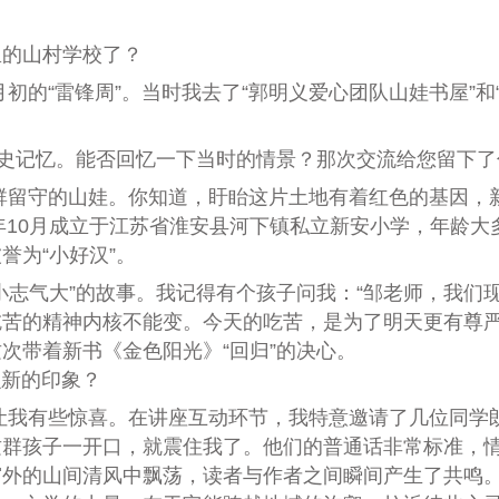
里的
山村学校了？
初的“雷锋周”。当时我去了
“
郭明义爱心团队山娃书屋”和
历史记忆。能否回忆一下当时的情景？那次交流给您留下
群留守的山娃。你知道，盱眙这片土地有着红色的基因，
年10月成立于江
苏省
淮安县河下镇私立新安小学
，
年龄大
被
誉为“
小好
汉”。
小志气大
”
的故事。我记得有个孩子问我：
“
邹
老师
，我们
吃苦的
精神内核不能变。今天的吃苦，是为了明天更有尊
这次带着新书《金色阳光》
“
回归
”
的决心。
新的印象？
让我有些惊喜。在讲座互动环节，我特意邀请了几位同学
这群孩子一开口，就震住我了。他们的普通话非常标准，
窗外的山间清风
中飘荡，读者与作者之间瞬间
产生了共鸣