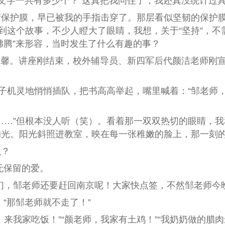
文字一共有多少个？
”
这真把我问住了，我还真没统计过
保护膜，早已被我的手指击穿了。那层看似坚韧的保护膜
到这个故事，不少人
瞪大了眼睛，我想，关于
“
坚持
”
，不
腾”来形容，当时发生了什么有趣的事？
温馨。讲座刚结束，校外辅导员、新四军后代颜洁老师刚
孩子机灵地悄悄插队，把书高高举起，嘴里喊着：
“
邹老师
……
”
但根本没人听（笑）。看着那一双双热切的眼睛，我
的光。阳光斜照进教室，映在每一张稚嫩的脸上，那一刻
么？
无保留的爱。
们，邹老师还要赶回南京呢！大家快点签，不然邹老师今
“那邹老师就不走了！”
，来我家吃饭！
”“
颜老师，我家有土鸡！
”“
我奶奶做的腊肉