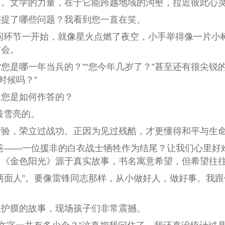
田。文学的力量，在于它能跨越地域的沟壑，拉近
彼此
心
您提了哪些问题？我看到您一直在笑。
问环节一开始，就像星火点燃了夜空，小手举得像一片小
布会。
“
您是哪一年当兵的？
”“
您今年几岁了？
”
甚至还有很尖锐
时候
吗？
”
，您是如何作答的？
最雪亮的。
考验
，
荣立过战功
。正因为见过残酷，才更懂得和平与生
爸——一位援非的白衣战士牺牲作为结尾？让我们心里好
。《金色阳光》源于真实故事，书名寓意希望，但希望往
两面人
”
。要像雷锋同志那样，从小做好人，做好事。我跟
保护膜的故事，现场孩子们非常震撼。