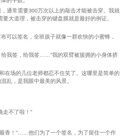
具体的字数。
，通常需要300万次以上的敲击才能被击穿。我就
需要大道理，
被击穿
的键盘膜就是最好的
例
证。
宣布可以签名，全班孩子就像一群欢快的小蜜蜂，
，给我签，给我签……
”
我的双臂被簇拥的小身体挤
和在场的几位老师都忍不住笑了。这哪里是简单的
的混乱，是我眼中最美的风景。
晚走不了啦！”
最香！
”……
他们为了一个签名，为了留住一个作