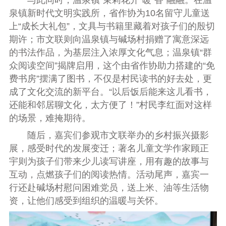
与此同时，温泉镇“茉莉花开”暖“香”融融。在温
泉镇新时代文明实践所，省作协为10名留守儿童送
上“成长大礼包”，文具与书籍里藏着对孩子们的殷切
期许；市文联则向温泉镇与碱场村捐赠了寓意深远
的书法作品，为基层注入浓厚文化气息；温泉镇“群
众阅读空间”揭牌启用，这个由省作协助力搭建的“免
费书房”摆满了图书，不仅是村民读书的好去处，更
成了文化交流的新平台。“以后饭后能来这儿看书，
还能和邻居聊文化，太方便了！”村民李红面对这样
的场景，难掩期待。
随后，嘉宾们参观市文联举办的乡村振兴摄影
展，感受时代的发展变迁；著名儿童文学作家顾正
宇则为孩子们带来少儿读写讲座，用有趣的故事与
互动，点燃孩子们的阅读热情。活动尾声，嘉宾一
行还赴碱场村慰问困难党员，送上米、油等生活物
资，让他们感受到组织的温暖与关怀。