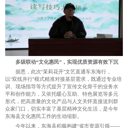
多级联动“文化惠民”，实现优质资源有效下沉
据悉，此次“茉莉花开”文艺直通车东海行，
以“双线并行”模式精准对接基层需求，既通过专业培
训、现场指导等方式提升了宣传文化骨干的业务水
平和创作能力，又依托暖心互助、特色展览等多元
形式，把高质量的文化产品与人文关怀直接送到群
众家门口，切实丰富了基层精神文化生活，是今年
东海县文化惠民工作的生动缩影。
今年以来，东海县积极构建“省市资源引领——