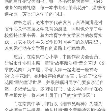
感的写作指导类图书，每一本书都是为师生们精心
准备的精神礼物，每一本书都似“茉莉花开”，温馨传
遍校园，芳香润入学子的心田。
赠书之后，涟水中学代表发言，言语间满是对
省作协关怀基层文学教育的感激，同时也分享了学
校坚持传承书香、着力培育学生文学素养的教育实
践，并表示决不辜负省作协对同学们的殷切期望，
以实际行动在文学写作的道路上行稳致远。
随后，在南集中心小学，中国作家协会会员、
盐城市作协副主席、童话“故事魔法师”曹文芳以《文
学的花园》为主题，带领大家一起走进一座神奇
的“文学花园”。她用绘声绘色的语言，讲述了“文学
花园”里的童话世界，并殷殷嘱咐同学们要多亲近自
然、多记录生活、多阅读好书，让文学的种子在心
里生根发芽，将来种出属于自己的“文学花园”！
而在南集中学，祁智以《细节见精神》为题为
全校师生开讲授课。他从杜甫“两个黄鹂鸣翠柳”的诗