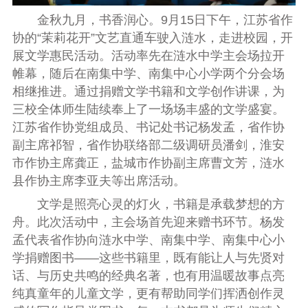
金秋九月，书香润心。9月15日下午，江苏省作
协的“茉莉花开”文艺直通车驶入涟水，走进校园，开
展文学惠民活动。活动率先在涟水中学主会场拉开
帷幕，随后在南集中学、南集中心小学两个分会场
相继推进。通过捐赠文学书籍和文学创作讲课，为
三校全体师生陆续奉上了一场场丰盛的文学盛宴。
江苏省作协党组成员、书记处书记杨发孟，省作协
副主席祁智，省作协联络部二级调研员潘剑，淮安
市作协主席龚正，盐城市作协副主席曹文芳，涟水
县作协主席李亚夫等出席活动。
文学是照亮心灵的灯火，书籍是承载梦想的方
舟。此次活动中，主会场首先迎来赠书环节。杨发
孟代表省作协向涟水中学、南集中学、南集中心小
学捐赠图书——这些书籍里，既有能让人与先贤对
话、与历史共鸣的经典名著，也有用温暖故事点亮
纯真童年的儿童文学，更有帮助同学们挥洒创作灵