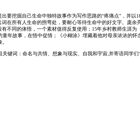
要挖掘自己生命中独特故事作为写作思路的“疼痛点”，并以18
名词在所有人生命的拐弯处，要耐心等待生命中的好文字。庞余亮
段有不同的体悟，一个素材值得反复使用；15年乡村教师生涯
的童年故事，在悟中促情；《小糊涂》埋藏着他对母亲浓浓的怀
象。
键词：命名与共情、想象与现实、自我和宇宙,并寄语同学们“