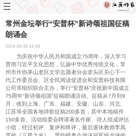
toggle
navigation
常州金坛举行“安普杯”新诗颂祖国征稿
朗诵会
2024-09-30 16:09
为庆祝中华人民共和国成立75周年，深入学习
贯彻习近平文化思想，弘扬中华优秀传统文化，常
州市作协茅山老区文学志愿者分会牵头区关心下一
代工作委员会、区全民阅读促进会和安普科技有限
公司等组织联合主办，举行“安普杯”庆祝新中国成立
75周年“新诗颂祖国”征稿朗诵活动。征稿从7月到9
月，收到上海、广东、福建、安徽、山东、河北、
江苏等全国各地诗歌征稿200多首，其中本地稿件
150多首。活动组委会聘请著名作家、诗人组成评比
小组，经过初评、复评和终评，最后退休教师李凤
英的《三星之光》、里约残奥会游泳冠军徐夕涵的