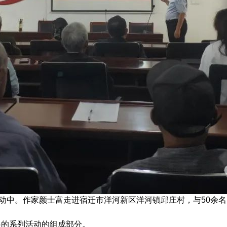
中。作家颜士富走进宿迁市洋河新区洋河镇邱庄村，与50余名
的系列活动的组成部分。