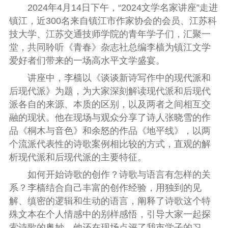
2024年4月14日下午，“2024文学名家讲座”走进
镇江，近300名来自镇江市作家协会的会员、江苏科
技大学、江苏交通技师学院的青年学子们，汇聚一
堂，共同聆听《青春》杂志社总编李樯为镇江文学
爱好者们带来的一场高水平文学盛宴。
讲座中，李樯以《谈谈新诗写作中的现代派和
后现代派》为题，为大家深刻解读现代派和后现代
派各自的来源、本质的区别，以及两者之间相互交
融的现状。他在现场与观众分享了诗人张晓雪的作
品《桐木与音色》和余怒的作品《地平线》，以两
个流派代表性的诗歌案例相比较的方式，直观的解
析现代派和后现代派的主要特征。
如何开始诗歌的创作？诗歌与语言有怎样的关
系？李樯结合自己丰富的创作经验，用独到的见
解、缜密的逻辑和生动的语言，阐释了诗歌这个特
殊文本在个人情感中的别样感悟，引导大家一起探
索诗歌的奥妙。他还在现场点评了我市学子的习