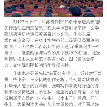
3月27日下午，
江苏省作协“知名作家进
高
校”
服
务行
活动在南京信息工程大学
风云剧场举行，文学
院明德讲坛特邀江苏省泰州市文联、作协
主席
、一
级作家
庞余亮
，在省作协联络部
二级
调研员潘剑的
陪同下
，
为
全校几百名师生做了题为
“
重新诞生一个
自己——漫谈阅读与写作的几个技巧
”
的讲座。
此次
明德讲坛
由
人文与艺术
教育
中心
、图书馆联合
举
办
，
文学院副院长
初清华教授主持
。
作家庞余亮首先以
“
豌豆公主
”
作比
，
通过对汪曾
祺、毕飞宇、王安忆的创作分析，特别是对比鲁迅
和周作人笔下的百草园，强调写作者要
对身边的各
种事物保持敏感
，
不盲从
，最重要的是有爱，才能
找到属于自己的《小先生》《小虫子》腔调
。
同时
指出
，
大量阅读
为基础
加上大量模仿，
对于
写出好