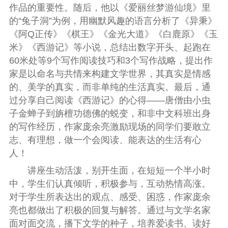
作品
的重要性
。
随后，他以《爱丽丝梦游仙境》里
的“兔子洞”为例，用幽默风趣的语言
分析了
《异秉》
《阿Q正传》《棋王》《金光大道》《白鹿原》《玉
米》《西游记》等小说，总结出数字开头、起跑在
60米处等9
个
写作阅读
技巧和
3
个
写作
战略，提出
作
家是以命名与共情来构建
文学
世界，其
真实是情感
的、
美学的真实，而非
单纯的
生活真实。最后，通
过
分享自己阅读
《西游记》
的心得——
唐僧
由小虫
子金蝉子到旃檀功德佛的蜕变
，
和非中文科班出身
的写作经历，作家庞余亮激励现场的
同学们要
敢立
志、
有理想，
做一个会阅读、能表达的生活
有心
人
！
讲座生动活泼，别开生面，在短短一个半小时
中，学生们认真倾听，积极参与
，
互动热情高涨。
对于学生所表达出的观点、感受、困惑，作家庞余
亮也都做出了积极的回复与解答。通过与文学名家
面对面交流，播下文学的种子
，培养爱读书、读好