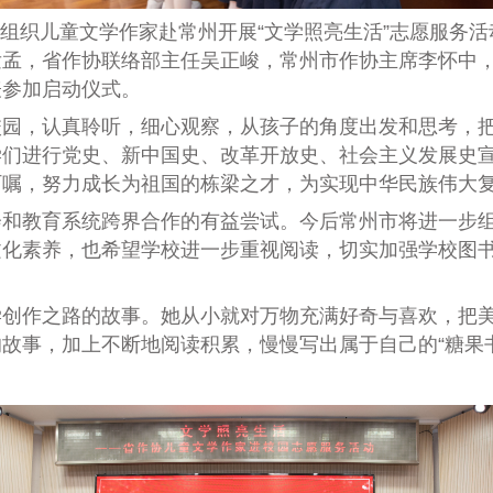
省作协组织儿童文学作家赴常州开展“文学照亮生活”志愿服务
发孟，省作协联络部主任吴正峻，常州市作协主席李怀中
表参加启动仪式。
校园，认真聆听，细心观察，从孩子的角度出发和思考，
学们进行党史、新中国史、改革开放史、社会主义发展史
叮嘱，努力成长为祖国的栋梁之才，为实现中华民族伟大
会和教育系统跨界合作的有益尝试。今后常州市将进一步
文化素养，也希望学校进一步重视阅读，切实加强学校图
学创作之路的故事。她从小
就
对万物
充满
好奇与喜欢，把美
的故事，加上不断
地
阅读积累，慢慢写出属于自己的“糖果书