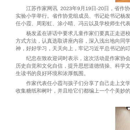
江苏作家网讯 2023年9月19日-20日，
实验小学举行。省作协党组成员、书记处书记杨
任
小
霞、周彩虹、涂小晴、冯云以及学校师生代
杨发孟在讲话中要求儿童作家们要真正走进
方式方法，认真选取讲座内容，深入浅出地向同
神，好好学习，天天向上，牢记习近平总书记的
纪忠在致
欢迎词
时表示，这次活动是作家协
历史自觉和文化自信，提升思想道德情操、科学
生读书的良好环境和浓厚氛围。
作家代表任小霞
与
孩子们分享了自己走上文
收集糖纸和树叶，并且给
它
们都编
上
一
个
个美妙